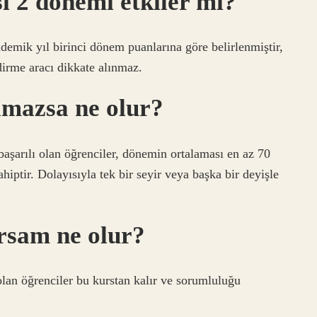
ı 2 dönemi etkiler mi?
mik yıl birinci dönem puanlarına göre belirlenmiştir,
irme aracı dikkate alınmaz.
lmazsa ne olur?
başarılı olan öğrenciler, dönemin ortalaması en az 70
ahiptir. Dolayısıyla tek bir seyir veya başka bir deyişle
ırsam ne olur?
olan öğrenciler bu kurstan kalır ve sorumluluğu