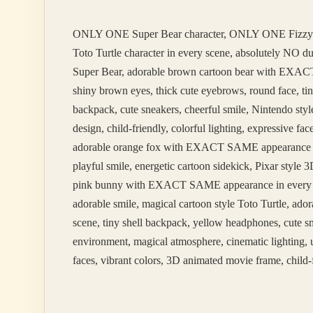
ONLY ONE Super Bear character, ONLY ONE Fizzy
Toto Turtle character in every scene, absolutely NO 
Super Bear, adorable brown cartoon bear with EXACT 
shiny brown eyes, thick cute eyebrows, round face, tin
backpack, cute sneakers, cheerful smile, Nintendo styl
design, child-friendly, colorful lighting, expressive 
adorable orange fox with EXACT SAME appearance in ev
playful smile, energetic cartoon sidekick, Pixar styl
pink bunny with EXACT SAME appearance in every scene
adorable smile, magical cartoon style Toto Turtle, 
scene, tiny shell backpack, yellow headphones, cute sm
environment, magical atmosphere, cinematic lighting, u
faces, vibrant colors, 3D animated movie frame, child-