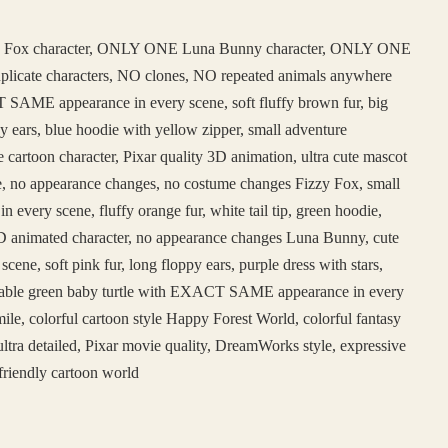
 Fox character, ONLY ONE Luna Bunny character, ONLY ONE
duplicate characters, NO clones, NO repeated animals anywhere
SAME appearance in every scene, soft fluffy brown fur, big
y ears, blue hoodie with yellow zipper, small adventure
e cartoon character, Pixar quality 3D animation, ultra cute mascot
face, no appearance changes, no costume changes Fizzy Fox, small
ery scene, fluffy orange fur, white tail tip, green hoodie,
e 3D animated character, no appearance changes Luna Bunny, cute
, soft pink fur, long floppy ears, purple dress with stars,
adorable green baby turtle with EXACT SAME appearance in every
ile, colorful cartoon style Happy Forest World, colorful fantasy
ltra detailed, Pixar movie quality, DreamWorks style, expressive
friendly cartoon world