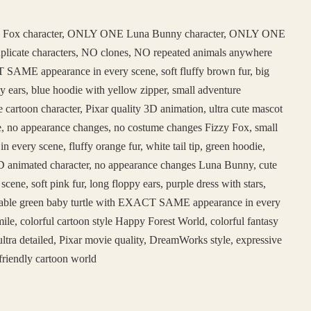
 Fox character, ONLY ONE Luna Bunny character, ONLY ONE
duplicate characters, NO clones, NO repeated animals anywhere
SAME appearance in every scene, soft fluffy brown fur, big
y ears, blue hoodie with yellow zipper, small adventure
e cartoon character, Pixar quality 3D animation, ultra cute mascot
face, no appearance changes, no costume changes Fizzy Fox, small
ery scene, fluffy orange fur, white tail tip, green hoodie,
e 3D animated character, no appearance changes Luna Bunny, cute
, soft pink fur, long floppy ears, purple dress with stars,
adorable green baby turtle with EXACT SAME appearance in every
ile, colorful cartoon style Happy Forest World, colorful fantasy
ltra detailed, Pixar movie quality, DreamWorks style, expressive
friendly cartoon world