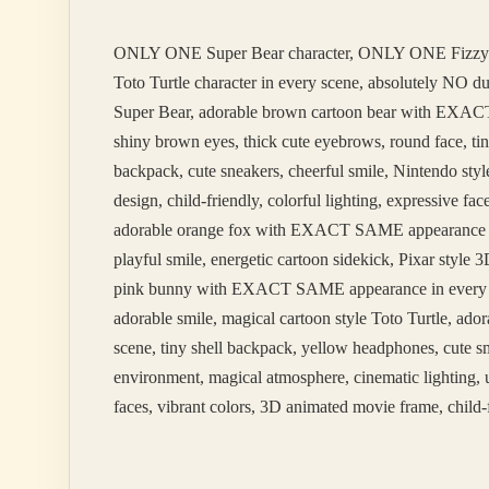
Yazılır
ONLY ONE Super Bear character, ONLY ONE Fizzy
Toto Turtle character in every scene, absolutely NO 
Super Bear, adorable brown cartoon bear with EXACT 
shiny brown eyes, thick cute eyebrows, round face, tin
backpack, cute sneakers, cheerful smile, Nintendo styl
design, child-friendly, colorful lighting, expressive 
adorable orange fox with EXACT SAME appearance in ev
playful smile, energetic cartoon sidekick, Pixar styl
pink bunny with EXACT SAME appearance in every scene
adorable smile, magical cartoon style Toto Turtle, 
scene, tiny shell backpack, yellow headphones, cute sm
environment, magical atmosphere, cinematic lighting, u
faces, vibrant colors, 3D animated movie frame, child-