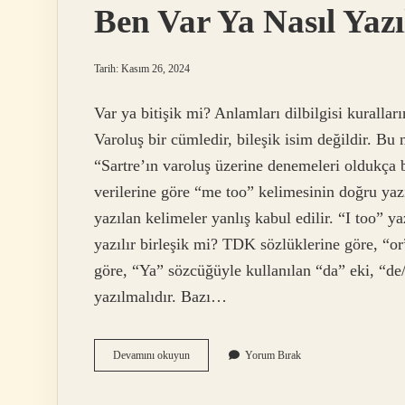
Ben Var Ya Nasıl Yazı
Tarih: Kasım 26, 2024
Var ya bitişik mi? Anlamları dilbilgisi kuralları
Varoluş bir cümledir, bileşik isim değildir. Bu 
“Sartre’ın varoluş üzerine denemeleri oldukça 
verilerine göre “me too” kelimesinin doğru yaz
yazılan kelimeler yanlış kabul edilir. “I too” y
yazılır birleşik mi? TDK sözlüklerine göre, “o
göre, “Ya” sözcüğüyle kullanılan “da” eki, “de/
yazılmalıdır. Bazı…
Ben
Devamını okuyun
Yorum Bırak
Var
Ya
Nasıl