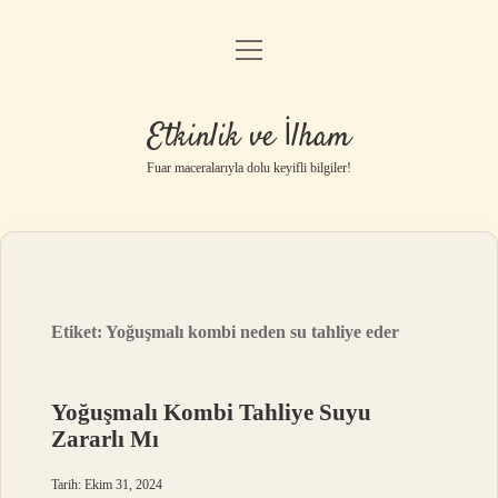
menüyü
Anasayfa
aç
Gizlilik Politikası
Etkinlik ve İlham
Yasal Uyarı
Fuar maceralarıyla dolu keyifli bilgiler!
Hakkımızda
Etiket:
Yoğuşmalı kombi neden su tahliye eder
Yoğuşmalı Kombi Tahliye Suyu
Zararlı Mı
Tarih: Ekim 31, 2024