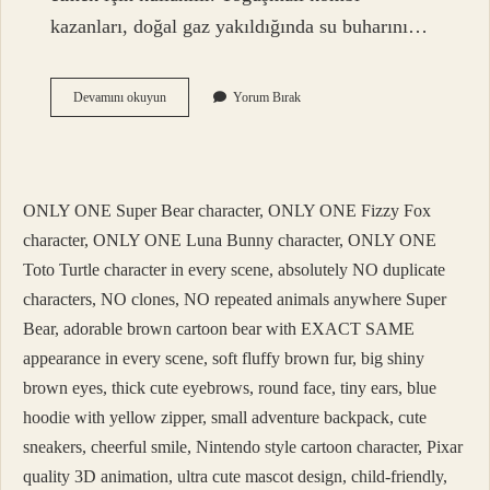
kazanları, doğal gaz yakıldığında su buharını…
Yoğuşmalı
Devamını okuyun
Yorum Bırak
Kombi
Tahliye
Suyu
Zararlı
Mı
ONLY ONE Super Bear character, ONLY ONE Fizzy Fox
character, ONLY ONE Luna Bunny character, ONLY ONE
Toto Turtle character in every scene, absolutely NO duplicate
characters, NO clones, NO repeated animals anywhere Super
Bear, adorable brown cartoon bear with EXACT SAME
appearance in every scene, soft fluffy brown fur, big shiny
brown eyes, thick cute eyebrows, round face, tiny ears, blue
hoodie with yellow zipper, small adventure backpack, cute
sneakers, cheerful smile, Nintendo style cartoon character, Pixar
quality 3D animation, ultra cute mascot design, child-friendly,