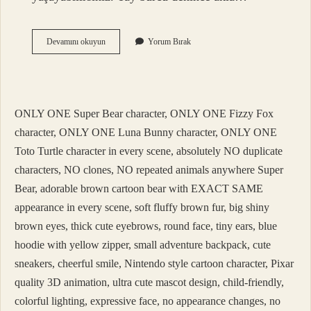
Yay
Devamını okuyun
Yorum Bırak
Burcunun
En
Büyük
Özelliği
Nedir
ONLY ONE Super Bear character, ONLY ONE Fizzy Fox
character, ONLY ONE Luna Bunny character, ONLY ONE
Toto Turtle character in every scene, absolutely NO duplicate
characters, NO clones, NO repeated animals anywhere Super
Bear, adorable brown cartoon bear with EXACT SAME
appearance in every scene, soft fluffy brown fur, big shiny
brown eyes, thick cute eyebrows, round face, tiny ears, blue
hoodie with yellow zipper, small adventure backpack, cute
sneakers, cheerful smile, Nintendo style cartoon character, Pixar
quality 3D animation, ultra cute mascot design, child-friendly,
colorful lighting, expressive face, no appearance changes, no