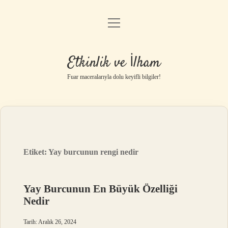
menüyü
Anasayfa
aç
Gizlilik Politikası
Etkinlik ve İlham
Yasal Uyarı
Fuar maceralarıyla dolu keyifli bilgiler!
Hakkımızda
Etiket:
Yay burcunun rengi nedir
Yay Burcunun En Büyük Özelliği
Nedir
Tarih: Aralık 26, 2024