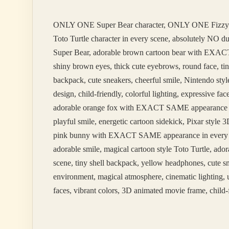
ONLY ONE Super Bear character, ONLY ONE Fizzy
Toto Turtle character in every scene, absolutely NO 
Super Bear, adorable brown cartoon bear with EXACT 
shiny brown eyes, thick cute eyebrows, round face, tin
backpack, cute sneakers, cheerful smile, Nintendo styl
design, child-friendly, colorful lighting, expressive 
adorable orange fox with EXACT SAME appearance in ev
playful smile, energetic cartoon sidekick, Pixar styl
pink bunny with EXACT SAME appearance in every scene
adorable smile, magical cartoon style Toto Turtle, 
scene, tiny shell backpack, yellow headphones, cute sm
environment, magical atmosphere, cinematic lighting, u
faces, vibrant colors, 3D animated movie frame, child-