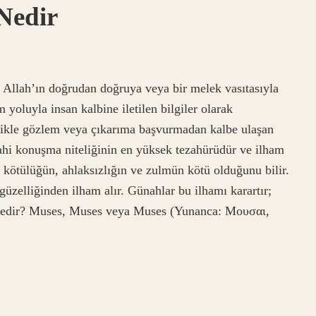
Nedir
 Allah’ın doğrudan doğruya veya bir melek vasıtasıyla
m yoluyla insan kalbine iletilen bilgiler olarak
llikle gözlem veya çıkarıma başvurmadan kalbe ulaşan
ilahi konuşma niteliğinin en yüksek tezahürüdür ve ilham
 kötülüğün, ahlaksızlığın ve zulmün kötü olduğunu bilir.
n güzelliğinden ilham alır. Günahlar bu ilhamı karartır;
eği nedir? Muses, Muses veya Muses (Yunanca: Mουσαι,