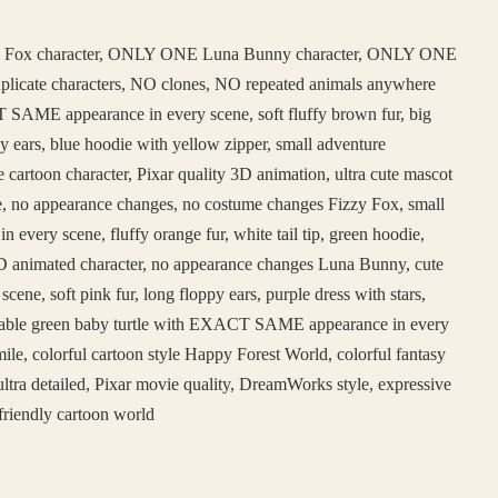
 Fox character, ONLY ONE Luna Bunny character, ONLY ONE
duplicate characters, NO clones, NO repeated animals anywhere
SAME appearance in every scene, soft fluffy brown fur, big
y ears, blue hoodie with yellow zipper, small adventure
e cartoon character, Pixar quality 3D animation, ultra cute mascot
face, no appearance changes, no costume changes Fizzy Fox, small
ery scene, fluffy orange fur, white tail tip, green hoodie,
e 3D animated character, no appearance changes Luna Bunny, cute
, soft pink fur, long floppy ears, purple dress with stars,
adorable green baby turtle with EXACT SAME appearance in every
ile, colorful cartoon style Happy Forest World, colorful fantasy
ltra detailed, Pixar movie quality, DreamWorks style, expressive
friendly cartoon world