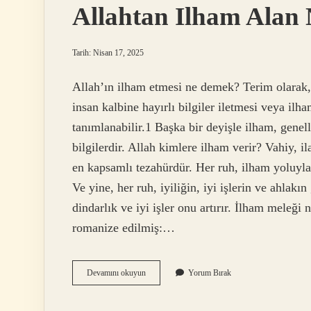
Allahtan Ilham Alan 
Tarih: Nisan 17, 2025
Allah’ın ilham etmesi ne demek? Terim olarak,
insan kalbine hayırlı bilgiler iletmesi veya ilha
tanımlanabilir.1 Başka bir deyişle ilham, gene
bilgilerdir. Allah kimlere ilham verir? Vahiy, 
en kapsamlı tezahürdür. Her ruh, ilham yoluyla
Ve yine, her ruh, iyiliğin, iyi işlerin ve ahlakı
dindarlık ve iyi işler onu artırır. İlham mel
romanize edilmiş:…
Allahtan
Devamını okuyun
Yorum Bırak
Ilham
Alan
Nedir