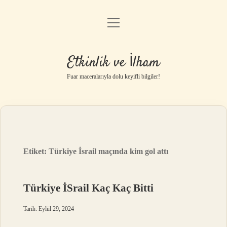
menüyü
Anasayfa
aç
Gizlilik Politikası
Etkinlik ve İlham
Yasal Uyarı
Fuar maceralarıyla dolu keyifli bilgiler!
Hakkımızda
Etiket:
Türkiye İsrail maçında kim gol attı
Türkiye İSrail Kaç Kaç Bitti
Tarih: Eylül 29, 2024