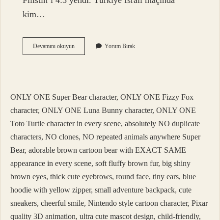
Filistin’i 4:3 yendi. Türkiye İsrail maçında
kim…
Türkiye
Devamını okuyun
Yorum Bırak
İSrail
Kaç
Kaç
Bitti
ONLY ONE Super Bear character, ONLY ONE Fizzy Fox
character, ONLY ONE Luna Bunny character, ONLY ONE
Toto Turtle character in every scene, absolutely NO duplicate
characters, NO clones, NO repeated animals anywhere Super
Bear, adorable brown cartoon bear with EXACT SAME
appearance in every scene, soft fluffy brown fur, big shiny
brown eyes, thick cute eyebrows, round face, tiny ears, blue
hoodie with yellow zipper, small adventure backpack, cute
sneakers, cheerful smile, Nintendo style cartoon character, Pixar
quality 3D animation, ultra cute mascot design, child-friendly,