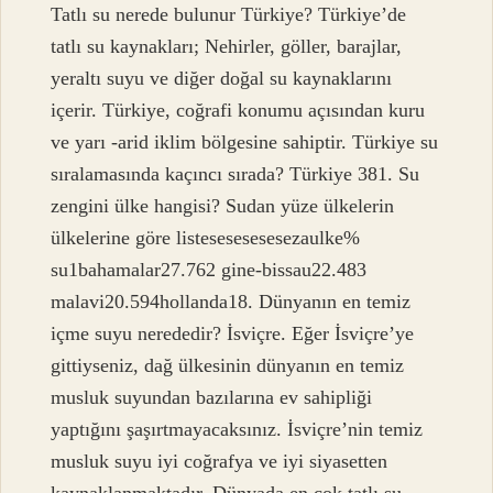
Tatlı su nerede bulunur Türkiye? Türkiye’de
tatlı su kaynakları; Nehirler, göller, barajlar,
yeraltı suyu ve diğer doğal su kaynaklarını
içerir. Türkiye, coğrafi konumu açısından kuru
ve yarı -arid iklim bölgesine sahiptir. Türkiye su
sıralamasında kaçıncı sırada? Türkiye 381. Su
zengini ülke hangisi? Sudan yüze ülkelerin
ülkelerine göre listesesesesesezaulke%
su1bahamalar27.762 gine-bissau22.483
malavi20.594hollanda18. Dünyanın en temiz
içme suyu nerededir? İsviçre. Eğer İsviçre’ye
gittiyseniz, dağ ülkesinin dünyanın en temiz
musluk suyundan bazılarına ev sahipliği
yaptığını şaşırtmayacaksınız. İsviçre’nin temiz
musluk suyu iyi coğrafya ve iyi siyasetten