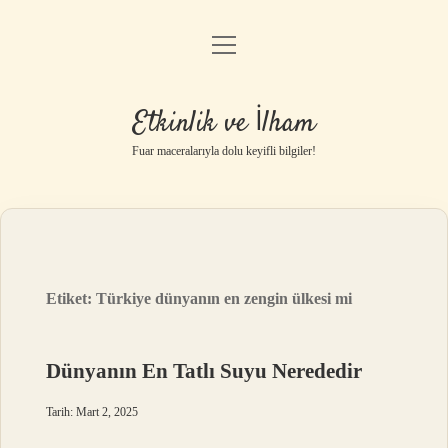
menüyü
Anasayfa
aç
Gizlilik Politikası
Etkinlik ve İlham
Yasal Uyarı
Fuar maceralarıyla dolu keyifli bilgiler!
Hakkımızda
Etiket:
Türkiye dünyanın en zengin ülkesi mi
Dünyanın En Tatlı Suyu Nerededir
Tarih: Mart 2, 2025