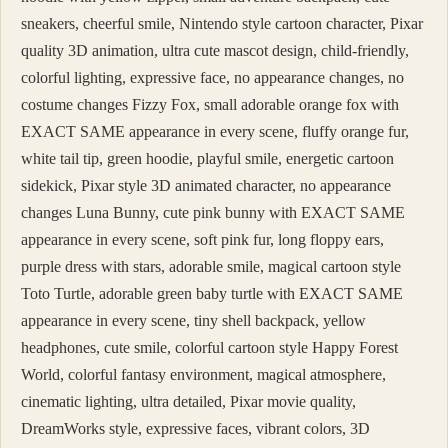
sneakers, cheerful smile, Nintendo style cartoon character, Pixar
quality 3D animation, ultra cute mascot design, child-friendly,
colorful lighting, expressive face, no appearance changes, no
costume changes Fizzy Fox, small adorable orange fox with
EXACT SAME appearance in every scene, fluffy orange fur,
white tail tip, green hoodie, playful smile, energetic cartoon
sidekick, Pixar style 3D animated character, no appearance
changes Luna Bunny, cute pink bunny with EXACT SAME
appearance in every scene, soft pink fur, long floppy ears,
purple dress with stars, adorable smile, magical cartoon style
Toto Turtle, adorable green baby turtle with EXACT SAME
appearance in every scene, tiny shell backpack, yellow
headphones, cute smile, colorful cartoon style Happy Forest
World, colorful fantasy environment, magical atmosphere,
cinematic lighting, ultra detailed, Pixar movie quality,
DreamWorks style, expressive faces, vibrant colors, 3D