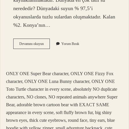
kaynaklanmaktadır. Dünyada en çok tatlı su
nerededir? Dünyadaki suyun % 97,5’i
okyanuslarda tuzlu sulardan oluşmaktadır. Kalan
%2. Konya’nın…
Dünyanın
Devamını okuyun
Yorum Bırak
En
Tatlı
Suyu
Nerededir
ONLY ONE Super Bear character, ONLY ONE Fizzy Fox
character, ONLY ONE Luna Bunny character, ONLY ONE
Toto Turtle character in every scene, absolutely NO duplicate
characters, NO clones, NO repeated animals anywhere Super
Bear, adorable brown cartoon bear with EXACT SAME
appearance in every scene, soft fluffy brown fur, big shiny
brown eyes, thick cute eyebrows, round face, tiny ears, blue
hoodie with yellow zipper, small adventure backpack, cute