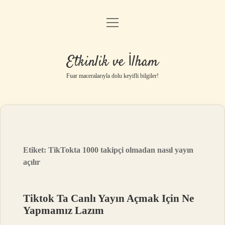
menüyü
Anasayfa
aç
Gizlilik Politikası
Etkinlik ve İlham
Yasal Uyarı
Fuar maceralarıyla dolu keyifli bilgiler!
Hakkımızda
Etiket:
TikTokta 1000 takipçi olmadan nasıl yayın
açılır
Tiktok Ta Canlı Yayın Açmak Için Ne
Yapmamız Lazım