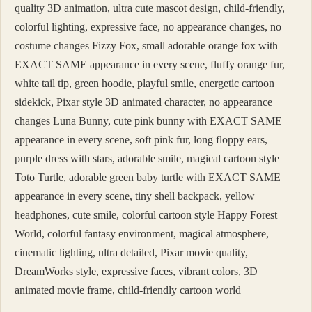
quality 3D animation, ultra cute mascot design, child-friendly,
colorful lighting, expressive face, no appearance changes, no
costume changes Fizzy Fox, small adorable orange fox with
EXACT SAME appearance in every scene, fluffy orange fur,
white tail tip, green hoodie, playful smile, energetic cartoon
sidekick, Pixar style 3D animated character, no appearance
changes Luna Bunny, cute pink bunny with EXACT SAME
appearance in every scene, soft pink fur, long floppy ears,
purple dress with stars, adorable smile, magical cartoon style
Toto Turtle, adorable green baby turtle with EXACT SAME
appearance in every scene, tiny shell backpack, yellow
headphones, cute smile, colorful cartoon style Happy Forest
World, colorful fantasy environment, magical atmosphere,
cinematic lighting, ultra detailed, Pixar movie quality,
DreamWorks style, expressive faces, vibrant colors, 3D
animated movie frame, child-friendly cartoon world