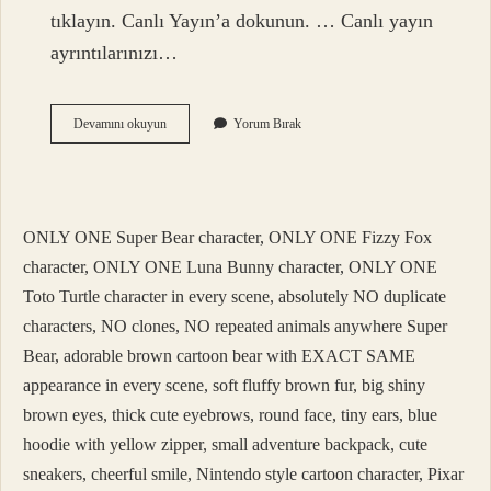
tıklayın. Canlı Yayın’a dokunun. … Canlı yayın
ayrıntılarınızı…
Tiktok
Devamını okuyun
Yorum Bırak
Ta
Canlı
Yayın
Açmak
Için
ONLY ONE Super Bear character, ONLY ONE Fizzy Fox
Ne
Yapmamız
character, ONLY ONE Luna Bunny character, ONLY ONE
Lazım
Toto Turtle character in every scene, absolutely NO duplicate
characters, NO clones, NO repeated animals anywhere Super
Bear, adorable brown cartoon bear with EXACT SAME
appearance in every scene, soft fluffy brown fur, big shiny
brown eyes, thick cute eyebrows, round face, tiny ears, blue
hoodie with yellow zipper, small adventure backpack, cute
sneakers, cheerful smile, Nintendo style cartoon character, Pixar