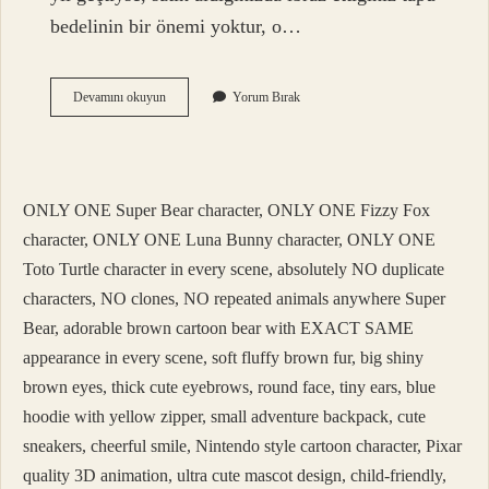
bedelinin bir önemi yoktur, o…
Ev
Devamını okuyun
Yorum Bırak
Satın
Alırken
Tapu
Durumu
Ne
ONLY ONE Super Bear character, ONLY ONE Fizzy Fox
Olmalı
character, ONLY ONE Luna Bunny character, ONLY ONE
Toto Turtle character in every scene, absolutely NO duplicate
characters, NO clones, NO repeated animals anywhere Super
Bear, adorable brown cartoon bear with EXACT SAME
appearance in every scene, soft fluffy brown fur, big shiny
brown eyes, thick cute eyebrows, round face, tiny ears, blue
hoodie with yellow zipper, small adventure backpack, cute
sneakers, cheerful smile, Nintendo style cartoon character, Pixar
quality 3D animation, ultra cute mascot design, child-friendly,