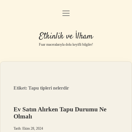
menüyü
Anasayfa
aç
Gizlilik Politikası
Etkinlik ve İlham
Yasal Uyarı
Fuar maceralarıyla dolu keyifli bilgiler!
Hakkımızda
Etiket:
Tapu tipleri nelerdir
Ev Satın Alırken Tapu Durumu Ne
Olmalı
Tarih: Ekim 28, 2024