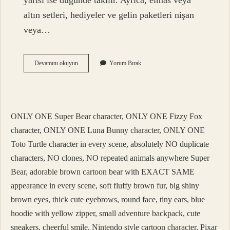
yarısı ise düğünde takılır. Ayrıca, elmas veya
altın setleri, hediyeler ve gelin paketleri nişan
veya…
Sözde
Devamını okuyun
Yorum Bırak
Erkek
Tarafı
Ne
Getirir
ONLY ONE Super Bear character, ONLY ONE Fizzy Fox
character, ONLY ONE Luna Bunny character, ONLY ONE
Toto Turtle character in every scene, absolutely NO duplicate
characters, NO clones, NO repeated animals anywhere Super
Bear, adorable brown cartoon bear with EXACT SAME
appearance in every scene, soft fluffy brown fur, big shiny
brown eyes, thick cute eyebrows, round face, tiny ears, blue
hoodie with yellow zipper, small adventure backpack, cute
sneakers, cheerful smile, Nintendo style cartoon character, Pixar