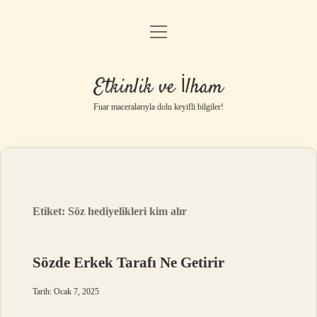
menüyü
Anasayfa
aç
Gizlilik Politikası
Etkinlik ve İlham
Yasal Uyarı
Fuar maceralarıyla dolu keyifli bilgiler!
Hakkımızda
Etiket:
Söz hediyelikleri kim alır
Sözde Erkek Tarafı Ne Getirir
Tarih: Ocak 7, 2025