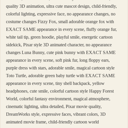
quality 3D animation, ultra cute mascot design, child-friendly,
colorful lighting, expressive face, no appearance changes, no
costume changes Fizzy Fox, small adorable orange fox with
EXACT SAME appearance in every scene, fluffy orange fur,
white tail tip, green hoodie, playful smile, energetic cartoon
sidekick, Pixar style 3D animated character, no appearance
changes Luna Bunny, cute pink bunny with EXACT SAME
appearance in every scene, soft pink fur, long floppy ears,
purple dress with stars, adorable smile, magical cartoon style
Toto Turtle, adorable green baby turtle with EXACT SAME
appearance in every scene, tiny shell backpack, yellow
headphones, cute smile, colorful cartoon style Happy Forest
World, colorful fantasy environment, magical atmosphere,
cinematic lighting, ultra detailed, Pixar movie quality,
DreamWorks style, expressive faces, vibrant colors, 3D
animated movie frame, child-friendly cartoon world