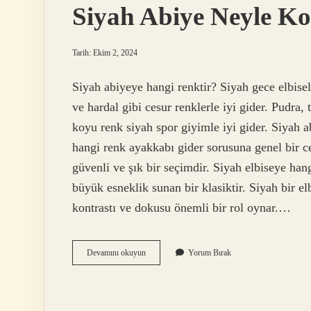
Siyah Abiye Neyle K
Tarih: Ekim 2, 2024
Siyah abiyeye hangi renktir? Siyah gece elbisel
ve hardal gibi cesur renklerle iyi gider. Pudra
koyu renk siyah spor giyimle iyi gider. Siyah 
hangi renk ayakkabı gider sorusuna genel bir c
güvenli ve şık bir seçimdir. Siyah elbiseye han
büyük esneklik sunan bir klasiktir. Siyah bir
kontrastı ve dokusu önemli bir rol oynar.…
Siyah
Devamını okuyun
Yorum Bırak
Abiye
Neyle
Kombinlenir