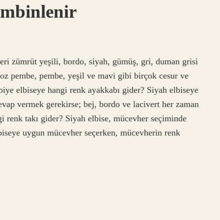
ombinlenir
eri zümrüt yeşili, bordo, siyah, gümüş, gri, duman grisi
, toz pembe, pembe, yeşil ve mavi gibi birçok cesur ve
abiye elbiseye hangi renk ayakkabı gider? Siyah elbiseye
evap vermek gerekirse; bej, bordo ve lacivert her zaman
gi renk takı gider? Siyah elbise, mücevher seçiminde
 elbiseye uygun mücevher seçerken, mücevherin renk