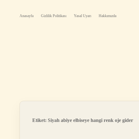
Anasayfa
Gizlilik Politikası
Yasal Uyarı
Hakkımızda
Etiket:
Siyah abiye elbiseye hangi renk oje gider