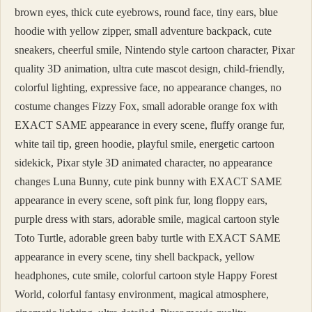
brown eyes, thick cute eyebrows, round face, tiny ears, blue
hoodie with yellow zipper, small adventure backpack, cute
sneakers, cheerful smile, Nintendo style cartoon character, Pixar
quality 3D animation, ultra cute mascot design, child-friendly,
colorful lighting, expressive face, no appearance changes, no
costume changes Fizzy Fox, small adorable orange fox with
EXACT SAME appearance in every scene, fluffy orange fur,
white tail tip, green hoodie, playful smile, energetic cartoon
sidekick, Pixar style 3D animated character, no appearance
changes Luna Bunny, cute pink bunny with EXACT SAME
appearance in every scene, soft pink fur, long floppy ears,
purple dress with stars, adorable smile, magical cartoon style
Toto Turtle, adorable green baby turtle with EXACT SAME
appearance in every scene, tiny shell backpack, yellow
headphones, cute smile, colorful cartoon style Happy Forest
World, colorful fantasy environment, magical atmosphere,