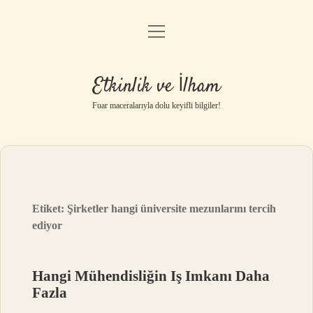
menüyü
Anasayfa
aç
Gizlilik Politikası
Etkinlik ve İlham
Yasal Uyarı
Fuar maceralarıyla dolu keyifli bilgiler!
Hakkımızda
Etiket:
Şirketler hangi üniversite mezunlarını tercih
ediyor
Hangi Mühendisliğin Iş Imkanı Daha
Fazla