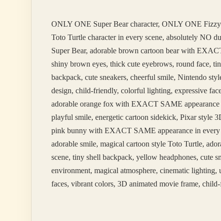
ONLY ONE Super Bear character, ONLY ONE Fizzy
Toto Turtle character in every scene, absolutely NO 
Super Bear, adorable brown cartoon bear with EXACT 
shiny brown eyes, thick cute eyebrows, round face, tin
backpack, cute sneakers, cheerful smile, Nintendo styl
design, child-friendly, colorful lighting, expressive 
adorable orange fox with EXACT SAME appearance in ev
playful smile, energetic cartoon sidekick, Pixar styl
pink bunny with EXACT SAME appearance in every scene
adorable smile, magical cartoon style Toto Turtle, 
scene, tiny shell backpack, yellow headphones, cute sm
environment, magical atmosphere, cinematic lighting, u
faces, vibrant colors, 3D animated movie frame, child-