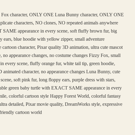
 Fox character, ONLY ONE Luna Bunny character, ONLY ONE
duplicate characters, NO clones, NO repeated animals anywhere
SAME appearance in every scene, soft fluffy brown fur, big
y ears, blue hoodie with yellow zipper, small adventure
e cartoon character, Pixar quality 3D animation, ultra cute mascot
face, no appearance changes, no costume changes Fizzy Fox, small
ery scene, fluffy orange fur, white tail tip, green hoodie,
e 3D animated character, no appearance changes Luna Bunny, cute
, soft pink fur, long floppy ears, purple dress with stars,
adorable green baby turtle with EXACT SAME appearance in every
ile, colorful cartoon style Happy Forest World, colorful fantasy
ltra detailed, Pixar movie quality, DreamWorks style, expressive
friendly cartoon world