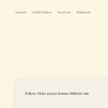
Anasayfa
Gizlilik Politikası
Yasal Uyarı
Hakkımızda
Etiket:
Sirke uyuzu hemen öldürür mü