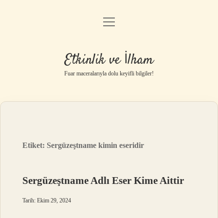
menüyü
Anasayfa
aç
Gizlilik Politikası
Etkinlik ve İlham
Yasal Uyarı
Fuar maceralarıyla dolu keyifli bilgiler!
Hakkımızda
Etiket:
Sergüzeştname kimin eseridir
Sergüzeştname Adlı Eser Kime Aittir
Tarih: Ekim 29, 2024