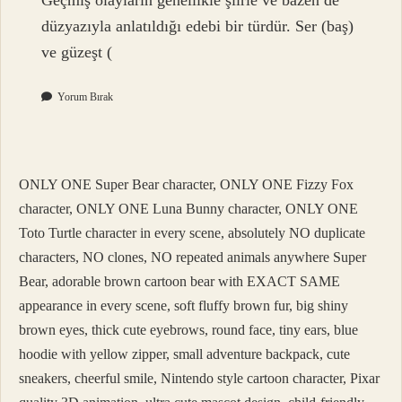
Geçmiş olayların genellikle şiirle ve bazen de
düzyazıyla anlatıldığı edebi bir türdür. Ser (baş)
ve güzeşt (
Yorum Bırak
ONLY ONE Super Bear character, ONLY ONE Fizzy Fox
character, ONLY ONE Luna Bunny character, ONLY ONE
Toto Turtle character in every scene, absolutely NO duplicate
characters, NO clones, NO repeated animals anywhere Super
Bear, adorable brown cartoon bear with EXACT SAME
appearance in every scene, soft fluffy brown fur, big shiny
brown eyes, thick cute eyebrows, round face, tiny ears, blue
hoodie with yellow zipper, small adventure backpack, cute
sneakers, cheerful smile, Nintendo style cartoon character, Pixar