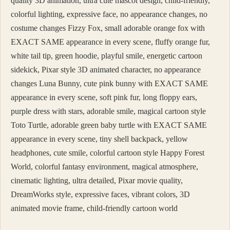
quality 3D animation, ultra cute mascot design, child-friendly,
colorful lighting, expressive face, no appearance changes, no
costume changes Fizzy Fox, small adorable orange fox with
EXACT SAME appearance in every scene, fluffy orange fur,
white tail tip, green hoodie, playful smile, energetic cartoon
sidekick, Pixar style 3D animated character, no appearance
changes Luna Bunny, cute pink bunny with EXACT SAME
appearance in every scene, soft pink fur, long floppy ears,
purple dress with stars, adorable smile, magical cartoon style
Toto Turtle, adorable green baby turtle with EXACT SAME
appearance in every scene, tiny shell backpack, yellow
headphones, cute smile, colorful cartoon style Happy Forest
World, colorful fantasy environment, magical atmosphere,
cinematic lighting, ultra detailed, Pixar movie quality,
DreamWorks style, expressive faces, vibrant colors, 3D
animated movie frame, child-friendly cartoon world