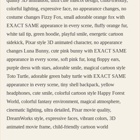
quality 3D animation, ultra cute mascot design, child-friendly,
colorful lighting, expressive face, no appearance changes, no
costume changes Fizzy Fox, small adorable orange fox with
EXACT SAME appearance in every scene, fluffy orange fur,
white tail tip, green hoodie, playful smile, energetic cartoon
sidekick, Pixar style 3D animated character, no appearance
changes Luna Bunny, cute pink bunny with EXACT SAME
appearance in every scene, soft pink fur, long floppy ears,
purple dress with stars, adorable smile, magical cartoon style
Toto Turtle, adorable green baby turtle with EXACT SAME
appearance in every scene, tiny shell backpack, yellow
headphones, cute smile, colorful cartoon style Happy Forest
World, colorful fantasy environment, magical atmosphere,
cinematic lighting, ultra detailed, Pixar movie quality,
DreamWorks style, expressive faces, vibrant colors, 3D
animated movie frame, child-friendly cartoon world