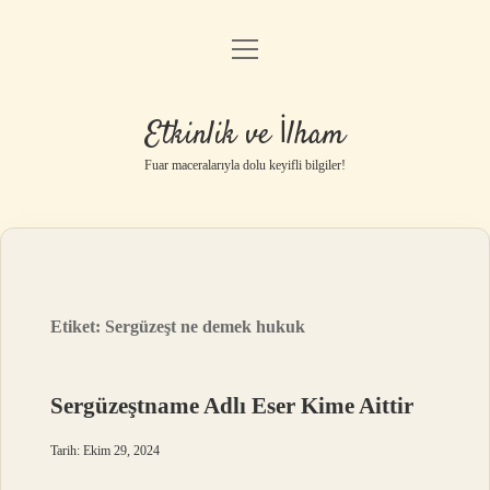
menüyü
Anasayfa
aç
Gizlilik Politikası
Etkinlik ve İlham
Yasal Uyarı
Fuar maceralarıyla dolu keyifli bilgiler!
Hakkımızda
Etiket:
Sergüzeşt ne demek hukuk
Sergüzeştname Adlı Eser Kime Aittir
Tarih: Ekim 29, 2024