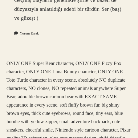
Geçmiş olayların genellikle şiirle ve bazen de
düzyazıyla anlatıldığı edebi bir türdür. Ser (baş)
ve güzeşt (
Yorum Bırak
ONLY ONE Super Bear character, ONLY ONE Fizzy Fox
character, ONLY ONE Luna Bunny character, ONLY ONE
Toto Turtle character in every scene, absolutely NO duplicate
characters, NO clones, NO repeated animals anywhere Super
Bear, adorable brown cartoon bear with EXACT SAME
appearance in every scene, soft fluffy brown fur, big shiny
brown eyes, thick cute eyebrows, round face, tiny ears, blue
hoodie with yellow zipper, small adventure backpack, cute
sneakers, cheerful smile, Nintendo style cartoon character, Pixar