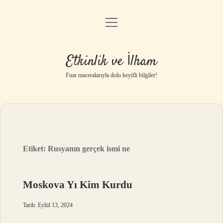
menüyü
Anasayfa
aç
Gizlilik Politikası
Etkinlik ve İlham
Yasal Uyarı
Fuar maceralarıyla dolu keyifli bilgiler!
Hakkımızda
Etiket:
Rusyanın gerçek ismi ne
Moskova Yı Kim Kurdu
Tarih: Eylül 13, 2024