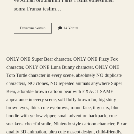
ve Alman ordularının Paris’i istila etmesinden
sonra Fransa teslim…
Moskova
Devamını okuyun
14 Yorum
Yı
Kim
Kurdu
ONLY ONE Super Bear character, ONLY ONE Fizzy Fox
character, ONLY ONE Luna Bunny character, ONLY ONE
Toto Turtle character in every scene, absolutely NO duplicate
characters, NO clones, NO repeated animals anywhere Super
Bear, adorable brown cartoon bear with EXACT SAME
appearance in every scene, soft fluffy brown fur, big shiny
brown eyes, thick cute eyebrows, round face, tiny ears, blue
hoodie with yellow zipper, small adventure backpack, cute
sneakers, cheerful smile, Nintendo style cartoon character, Pixar
quality 3D animation, ultra cute mascot design, child-friendly,