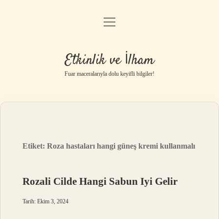
menüyü
Anasayfa
aç
Gizlilik Politikası
Etkinlik ve İlham
Yasal Uyarı
Fuar maceralarıyla dolu keyifli bilgiler!
Hakkımızda
Etiket:
Roza hastaları hangi güneş kremi kullanmalı
Rozali Cilde Hangi Sabun Iyi Gelir
Tarih: Ekim 3, 2024