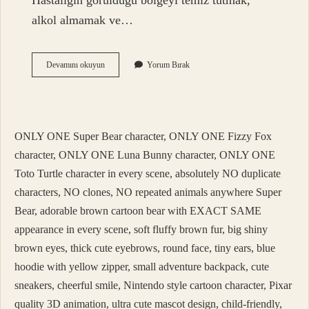
Hastalığın görüldüğü bölgeyi temiz tutmak,
alkol almamak ve…
Rozali
Devamını okuyun
Yorum Bırak
Cilde
Hangi
Sabun
Iyi
Gelir
ONLY ONE Super Bear character, ONLY ONE Fizzy Fox
character, ONLY ONE Luna Bunny character, ONLY ONE
Toto Turtle character in every scene, absolutely NO duplicate
characters, NO clones, NO repeated animals anywhere Super
Bear, adorable brown cartoon bear with EXACT SAME
appearance in every scene, soft fluffy brown fur, big shiny
brown eyes, thick cute eyebrows, round face, tiny ears, blue
hoodie with yellow zipper, small adventure backpack, cute
sneakers, cheerful smile, Nintendo style cartoon character, Pixar
quality 3D animation, ultra cute mascot design, child-friendly,