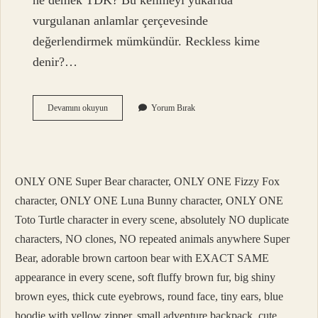
ne demek TDK? Bu kelimeyi yukarıda
vurgulanan anlamlar çerçevesinde
değerlendirmek mümkündür. Reckless kime
denir?…
Pertav
Devamını okuyun
Yorum Bırak
Etmek
Ne
Demek
ONLY ONE Super Bear character, ONLY ONE Fizzy Fox
character, ONLY ONE Luna Bunny character, ONLY ONE
Toto Turtle character in every scene, absolutely NO duplicate
characters, NO clones, NO repeated animals anywhere Super
Bear, adorable brown cartoon bear with EXACT SAME
appearance in every scene, soft fluffy brown fur, big shiny
brown eyes, thick cute eyebrows, round face, tiny ears, blue
hoodie with yellow zipper, small adventure backpack, cute