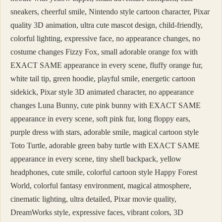
sneakers, cheerful smile, Nintendo style cartoon character, Pixar
quality 3D animation, ultra cute mascot design, child-friendly,
colorful lighting, expressive face, no appearance changes, no
costume changes Fizzy Fox, small adorable orange fox with
EXACT SAME appearance in every scene, fluffy orange fur,
white tail tip, green hoodie, playful smile, energetic cartoon
sidekick, Pixar style 3D animated character, no appearance
changes Luna Bunny, cute pink bunny with EXACT SAME
appearance in every scene, soft pink fur, long floppy ears,
purple dress with stars, adorable smile, magical cartoon style
Toto Turtle, adorable green baby turtle with EXACT SAME
appearance in every scene, tiny shell backpack, yellow
headphones, cute smile, colorful cartoon style Happy Forest
World, colorful fantasy environment, magical atmosphere,
cinematic lighting, ultra detailed, Pixar movie quality,
DreamWorks style, expressive faces, vibrant colors, 3D