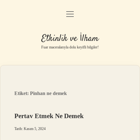
menüyü
Anasayfa
aç
Gizlilik Politikası
Etkinlik ve İlham
Yasal Uyarı
Fuar maceralarıyla dolu keyifli bilgiler!
Hakkımızda
Etiket:
Pinhan ne demek
Pertav Etmek Ne Demek
Tarih: Kasım 5, 2024