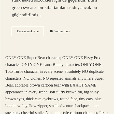
stark naked sözcükleri için de geçerlidir. Lush
green sweater bir sıfat tamlamasıdır; ancak bu
güçlendirilmiş…
Ağır
Devamını okuyun
Yorum Bırak
Ağır
Yineleme
Mi
ONLY ONE Super Bear character, ONLY ONE Fizzy Fox
character, ONLY ONE Luna Bunny character, ONLY ONE
Toto Turtle character in every scene, absolutely NO duplicate
characters, NO clones, NO repeated animals anywhere Super
Bear, adorable brown cartoon bear with EXACT SAME
appearance in every scene, soft fluffy brown fur, big shiny
brown eyes, thick cute eyebrows, round face, tiny ears, blue
hoodie with yellow zipper, small adventure backpack, cute
sneakers, cheerful smile, Nintendo style cartoon character, Pixar