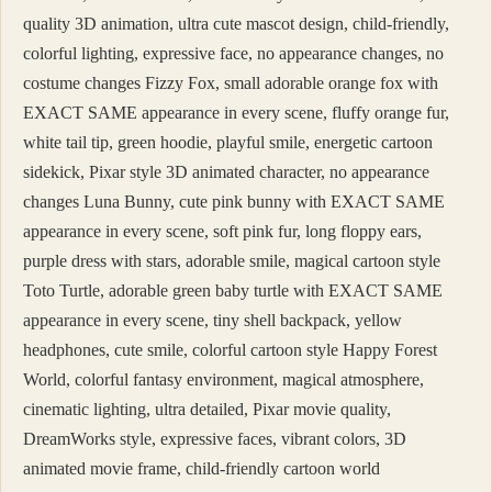
quality 3D animation, ultra cute mascot design, child-friendly,
colorful lighting, expressive face, no appearance changes, no
costume changes Fizzy Fox, small adorable orange fox with
EXACT SAME appearance in every scene, fluffy orange fur,
white tail tip, green hoodie, playful smile, energetic cartoon
sidekick, Pixar style 3D animated character, no appearance
changes Luna Bunny, cute pink bunny with EXACT SAME
appearance in every scene, soft pink fur, long floppy ears,
purple dress with stars, adorable smile, magical cartoon style
Toto Turtle, adorable green baby turtle with EXACT SAME
appearance in every scene, tiny shell backpack, yellow
headphones, cute smile, colorful cartoon style Happy Forest
World, colorful fantasy environment, magical atmosphere,
cinematic lighting, ultra detailed, Pixar movie quality,
DreamWorks style, expressive faces, vibrant colors, 3D
animated movie frame, child-friendly cartoon world