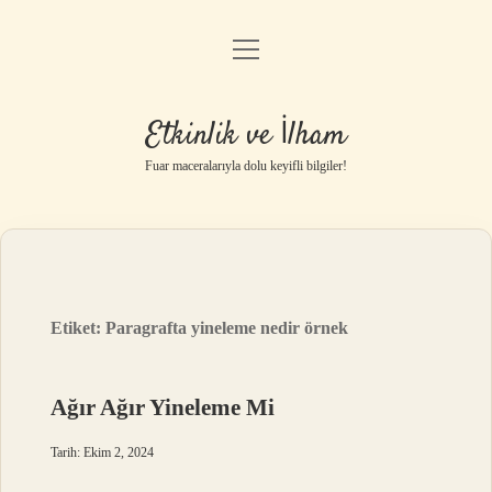
menüyü
Anasayfa
aç
Gizlilik Politikası
Etkinlik ve İlham
Yasal Uyarı
Fuar maceralarıyla dolu keyifli bilgiler!
Hakkımızda
Etiket:
Paragrafta yineleme nedir örnek
Ağır Ağır Yineleme Mi
Tarih: Ekim 2, 2024