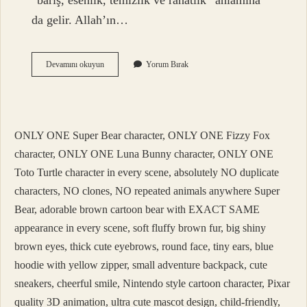
“barış, esenlik, temizlik ve rahatlık” anlamına
da gelir. Allah’ın…
Güya
Devamını okuyun
Yorum Bırak
Hangi
Dilde
ONLY ONE Super Bear character, ONLY ONE Fizzy Fox
character, ONLY ONE Luna Bunny character, ONLY ONE
Toto Turtle character in every scene, absolutely NO duplicate
characters, NO clones, NO repeated animals anywhere Super
Bear, adorable brown cartoon bear with EXACT SAME
appearance in every scene, soft fluffy brown fur, big shiny
brown eyes, thick cute eyebrows, round face, tiny ears, blue
hoodie with yellow zipper, small adventure backpack, cute
sneakers, cheerful smile, Nintendo style cartoon character, Pixar
quality 3D animation, ultra cute mascot design, child-friendly,