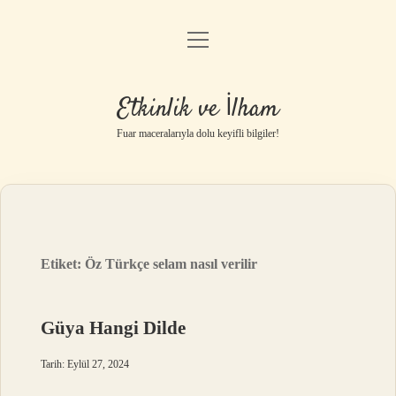
menüyü
Anasayfa
aç
Gizlilik Politikası
Etkinlik ve İlham
Yasal Uyarı
Fuar maceralarıyla dolu keyifli bilgiler!
Hakkımızda
Etiket:
Öz Türkçe selam nasıl verilir
Güya Hangi Dilde
Tarih: Eylül 27, 2024