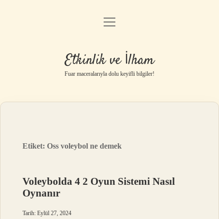
menüyü
Anasayfa
aç
Gizlilik Politikası
Etkinlik ve İlham
Yasal Uyarı
Fuar maceralarıyla dolu keyifli bilgiler!
Hakkımızda
Etiket:
Oss voleybol ne demek
Voleybolda 4 2 Oyun Sistemi Nasıl
Oynanır
Tarih: Eylül 27, 2024