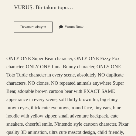
VURUŞ: Bir takım topu…
Voleybolda
Devamını okuyun
Yorum Bırak
4
2
Oyun
Sistemi
Nasıl
ONLY ONE Super Bear character, ONLY ONE Fizzy Fox
Oynanır
character, ONLY ONE Luna Bunny character, ONLY ONE
Toto Turtle character in every scene, absolutely NO duplicate
characters, NO clones, NO repeated animals anywhere Super
Bear, adorable brown cartoon bear with EXACT SAME
appearance in every scene, soft fluffy brown fur, big shiny
brown eyes, thick cute eyebrows, round face, tiny ears, blue
hoodie with yellow zipper, small adventure backpack, cute
sneakers, cheerful smile, Nintendo style cartoon character, Pixar
quality 3D animation, ultra cute mascot design, child-friendly,