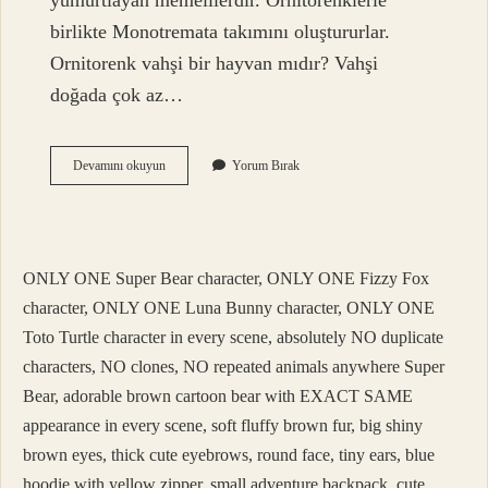
yumurtlayan memelilerdir. Ornitorenklerle
birlikte Monotremata takımını oluştururlar.
Ornitorenk vahşi bir hayvan mıdır? Vahşi
doğada çok az…
Ornitorenk
Devamını okuyun
Yorum Bırak
Uçar
Mı
ONLY ONE Super Bear character, ONLY ONE Fizzy Fox
character, ONLY ONE Luna Bunny character, ONLY ONE
Toto Turtle character in every scene, absolutely NO duplicate
characters, NO clones, NO repeated animals anywhere Super
Bear, adorable brown cartoon bear with EXACT SAME
appearance in every scene, soft fluffy brown fur, big shiny
brown eyes, thick cute eyebrows, round face, tiny ears, blue
hoodie with yellow zipper, small adventure backpack, cute