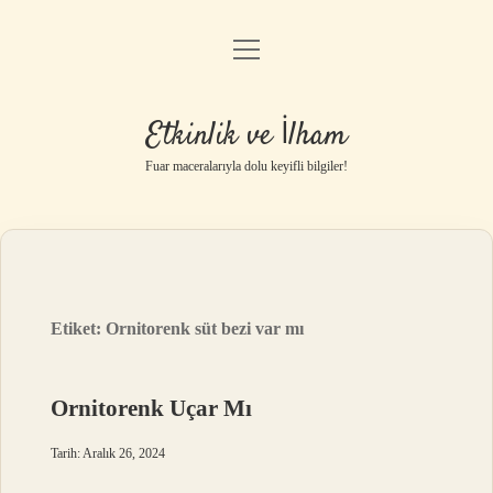
menüyü
Anasayfa
aç
Gizlilik Politikası
Etkinlik ve İlham
Yasal Uyarı
Fuar maceralarıyla dolu keyifli bilgiler!
Hakkımızda
Etiket:
Ornitorenk süt bezi var mı
Ornitorenk Uçar Mı
Tarih: Aralık 26, 2024