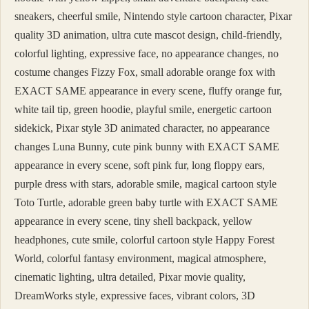
sneakers, cheerful smile, Nintendo style cartoon character, Pixar
quality 3D animation, ultra cute mascot design, child-friendly,
colorful lighting, expressive face, no appearance changes, no
costume changes Fizzy Fox, small adorable orange fox with
EXACT SAME appearance in every scene, fluffy orange fur,
white tail tip, green hoodie, playful smile, energetic cartoon
sidekick, Pixar style 3D animated character, no appearance
changes Luna Bunny, cute pink bunny with EXACT SAME
appearance in every scene, soft pink fur, long floppy ears,
purple dress with stars, adorable smile, magical cartoon style
Toto Turtle, adorable green baby turtle with EXACT SAME
appearance in every scene, tiny shell backpack, yellow
headphones, cute smile, colorful cartoon style Happy Forest
World, colorful fantasy environment, magical atmosphere,
cinematic lighting, ultra detailed, Pixar movie quality,
DreamWorks style, expressive faces, vibrant colors, 3D