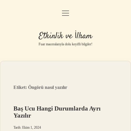
menüyü
Anasayfa
aç
Gizlilik Politikası
Etkinlik ve İlham
Yasal Uyarı
Fuar maceralarıyla dolu keyifli bilgiler!
Hakkımızda
Etiket:
Öngörü nasıl yazılır
Baş Ucu Hangi Durumlarda Ayrı
Yazılır
Tarih: Ekim 1, 2024