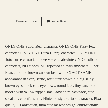
…
Baş
Devamını okuyun
Yorum Bırak
Ucu
Hangi
Durumlarda
Ayrı
Yazılır
ONLY ONE Super Bear character, ONLY ONE Fizzy Fox
character, ONLY ONE Luna Bunny character, ONLY ONE
Toto Turtle character in every scene, absolutely NO duplicate
characters, NO clones, NO repeated animals anywhere Super
Bear, adorable brown cartoon bear with EXACT SAME
appearance in every scene, soft fluffy brown fur, big shiny
brown eyes, thick cute eyebrows, round face, tiny ears, blue
hoodie with yellow zipper, small adventure backpack, cute
sneakers, cheerful smile, Nintendo style cartoon character, Pixar
quality 3D animation, ultra cute mascot design, child-friendly,