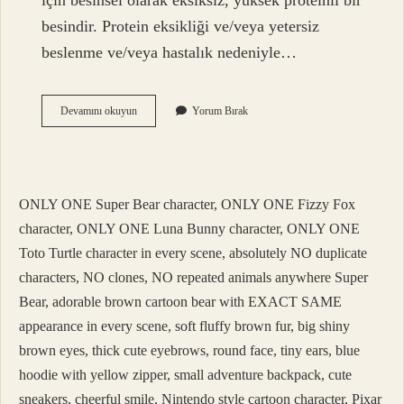
için besinsel olarak eksiksiz, yüksek proteinli bir
besindir. Protein eksikliği ve/veya yetersiz
beslenme ve/veya hastalık nedeniyle…
Resource
Devamını okuyun
Yorum Bırak
Energy
Devlet
Karşılıyor
Mu
ONLY ONE Super Bear character, ONLY ONE Fizzy Fox
character, ONLY ONE Luna Bunny character, ONLY ONE
Toto Turtle character in every scene, absolutely NO duplicate
characters, NO clones, NO repeated animals anywhere Super
Bear, adorable brown cartoon bear with EXACT SAME
appearance in every scene, soft fluffy brown fur, big shiny
brown eyes, thick cute eyebrows, round face, tiny ears, blue
hoodie with yellow zipper, small adventure backpack, cute
sneakers, cheerful smile, Nintendo style cartoon character, Pixar