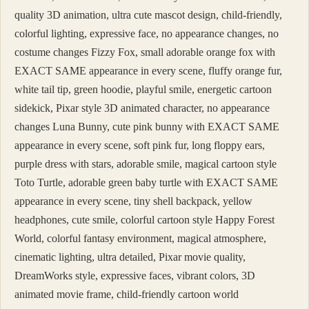
quality 3D animation, ultra cute mascot design, child-friendly,
colorful lighting, expressive face, no appearance changes, no
costume changes Fizzy Fox, small adorable orange fox with
EXACT SAME appearance in every scene, fluffy orange fur,
white tail tip, green hoodie, playful smile, energetic cartoon
sidekick, Pixar style 3D animated character, no appearance
changes Luna Bunny, cute pink bunny with EXACT SAME
appearance in every scene, soft pink fur, long floppy ears,
purple dress with stars, adorable smile, magical cartoon style
Toto Turtle, adorable green baby turtle with EXACT SAME
appearance in every scene, tiny shell backpack, yellow
headphones, cute smile, colorful cartoon style Happy Forest
World, colorful fantasy environment, magical atmosphere,
cinematic lighting, ultra detailed, Pixar movie quality,
DreamWorks style, expressive faces, vibrant colors, 3D
animated movie frame, child-friendly cartoon world