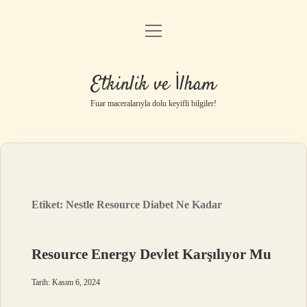
menüyü
Anasayfa
aç
Gizlilik Politikası
Etkinlik ve İlham
Yasal Uyarı
Fuar maceralarıyla dolu keyifli bilgiler!
Hakkımızda
Etiket:
Nestle Resource Diabet Ne Kadar
Resource Energy Devlet Karşılıyor Mu
Tarih: Kasım 6, 2024