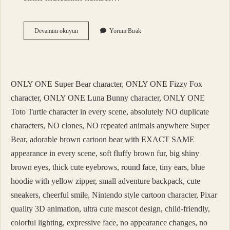
H
Devamını okuyun
Yorum Bırak
Grubu
Kaç
M2
Inşaat
Yapabilir
ONLY ONE Super Bear character, ONLY ONE Fizzy Fox
character, ONLY ONE Luna Bunny character, ONLY ONE
Toto Turtle character in every scene, absolutely NO duplicate
characters, NO clones, NO repeated animals anywhere Super
Bear, adorable brown cartoon bear with EXACT SAME
appearance in every scene, soft fluffy brown fur, big shiny
brown eyes, thick cute eyebrows, round face, tiny ears, blue
hoodie with yellow zipper, small adventure backpack, cute
sneakers, cheerful smile, Nintendo style cartoon character, Pixar
quality 3D animation, ultra cute mascot design, child-friendly,
colorful lighting, expressive face, no appearance changes, no