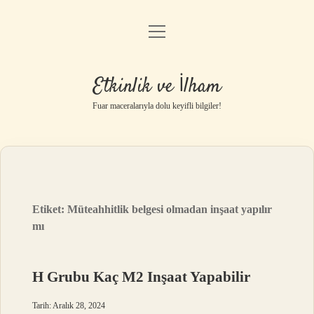
menüyü
Anasayfa
aç
Gizlilik Politikası
Etkinlik ve İlham
Yasal Uyarı
Fuar maceralarıyla dolu keyifli bilgiler!
Hakkımızda
Etiket:
Müteahhitlik belgesi olmadan inşaat yapılır
mı
H Grubu Kaç M2 Inşaat Yapabilir
Tarih: Aralık 28, 2024