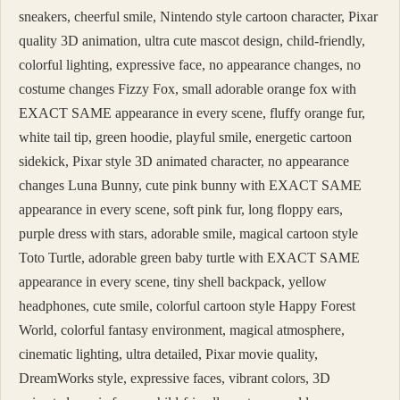
sneakers, cheerful smile, Nintendo style cartoon character, Pixar
quality 3D animation, ultra cute mascot design, child-friendly,
colorful lighting, expressive face, no appearance changes, no
costume changes Fizzy Fox, small adorable orange fox with
EXACT SAME appearance in every scene, fluffy orange fur,
white tail tip, green hoodie, playful smile, energetic cartoon
sidekick, Pixar style 3D animated character, no appearance
changes Luna Bunny, cute pink bunny with EXACT SAME
appearance in every scene, soft pink fur, long floppy ears,
purple dress with stars, adorable smile, magical cartoon style
Toto Turtle, adorable green baby turtle with EXACT SAME
appearance in every scene, tiny shell backpack, yellow
headphones, cute smile, colorful cartoon style Happy Forest
World, colorful fantasy environment, magical atmosphere,
cinematic lighting, ultra detailed, Pixar movie quality,
DreamWorks style, expressive faces, vibrant colors, 3D