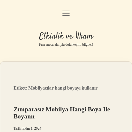
menüyü
Anasayfa
aç
Gizlilik Politikası
Etkinlik ve İlham
Yasal Uyarı
Fuar maceralarıyla dolu keyifli bilgiler!
Hakkımızda
Etiket:
Mobilyacılar hangi boyayı kullanır
Zımparasız Mobilya Hangi Boya Ile
Boyanır
Tarih: Ekim 1, 2024