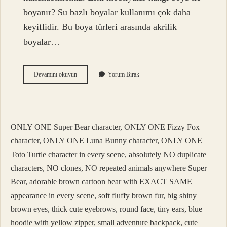
boyanır? Su bazlı boyalar kullanımı çok daha
keyiflidir. Bu boya türleri arasında akrilik
boyalar…
Zımparasız
Devamını okuyun
Yorum Bırak
Mobilya
Hangi
Boya
Ile
Boyanır
ONLY ONE Super Bear character, ONLY ONE Fizzy Fox
character, ONLY ONE Luna Bunny character, ONLY ONE
Toto Turtle character in every scene, absolutely NO duplicate
characters, NO clones, NO repeated animals anywhere Super
Bear, adorable brown cartoon bear with EXACT SAME
appearance in every scene, soft fluffy brown fur, big shiny
brown eyes, thick cute eyebrows, round face, tiny ears, blue
hoodie with yellow zipper, small adventure backpack, cute