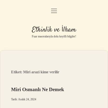
menüyü
Anasayfa
aç
Gizlilik Politikası
Etkinlik ve İlham
Yasal Uyarı
Fuar maceralarıyla dolu keyifli bilgiler!
Hakkımızda
Etiket:
Miri arazi kime verilir
Miri Osmanlı Ne Demek
Tarih: Aralık 24, 2024