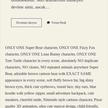
bilinmektedir. Miri arazilerinin mülkiyeti
devlete aittir, ancak…
Miri
Devamını okuyun
Yorum Bırak
Osmanlı
Ne
Demek
ONLY ONE Super Bear character, ONLY ONE Fizzy Fox
character, ONLY ONE Luna Bunny character, ONLY ONE
Toto Turtle character in every scene, absolutely NO duplicate
characters, NO clones, NO repeated animals anywhere Super
Bear, adorable brown cartoon bear with EXACT SAME
appearance in every scene, soft fluffy brown fur, big shiny
brown eyes, thick cute eyebrows, round face, tiny ears, blue
hoodie with yellow zipper, small adventure backpack, cute
sneakers, cheerful smile, Nintendo style cartoon character, Pixar
quality 3D animation, ultra cute mascot design, child-friendly,