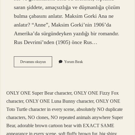
saran şiddete, amaçsızlığa ve düşmanlığa çözüm
bulma çabasını anlatır. Maksim Gorki Ana ne
anlatır? “Anne”, Maksim Gorki’nin 1906’da
Amerika’da sürgündeyken yazdığı bir romandır.
Rus Devrimi’nden (1905) önce Rus…
Maksim
Devamını okuyun
Yorum Bırak
Gorki
Ekmeğimi
Kazanırken
Kaç
Sayfa
ONLY ONE Super Bear character, ONLY ONE Fizzy Fox
character, ONLY ONE Luna Bunny character, ONLY ONE
Toto Turtle character in every scene, absolutely NO duplicate
characters, NO clones, NO repeated animals anywhere Super
Bear, adorable brown cartoon bear with EXACT SAME
appearance in every scene, soft fluffy brown fur, big shiny