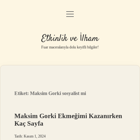
menüyü
Anasayfa
aç
Gizlilik Politikası
Etkinlik ve İlham
Yasal Uyarı
Fuar maceralarıyla dolu keyifli bilgiler!
Hakkımızda
Etiket:
Maksim Gorki sosyalist mi
Maksim Gorki Ekmeğimi Kazanırken
Kaç Sayfa
Tarih: Kasım 1, 2024