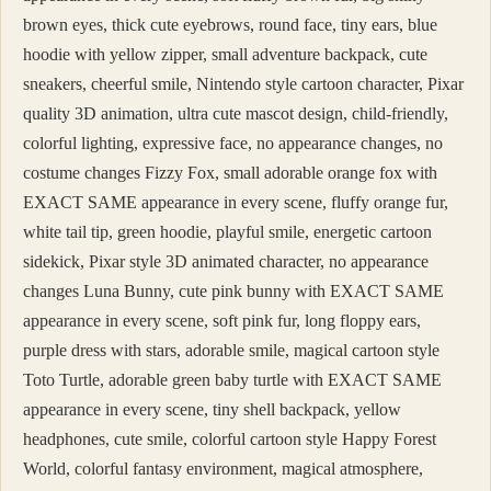
brown eyes, thick cute eyebrows, round face, tiny ears, blue
hoodie with yellow zipper, small adventure backpack, cute
sneakers, cheerful smile, Nintendo style cartoon character, Pixar
quality 3D animation, ultra cute mascot design, child-friendly,
colorful lighting, expressive face, no appearance changes, no
costume changes Fizzy Fox, small adorable orange fox with
EXACT SAME appearance in every scene, fluffy orange fur,
white tail tip, green hoodie, playful smile, energetic cartoon
sidekick, Pixar style 3D animated character, no appearance
changes Luna Bunny, cute pink bunny with EXACT SAME
appearance in every scene, soft pink fur, long floppy ears,
purple dress with stars, adorable smile, magical cartoon style
Toto Turtle, adorable green baby turtle with EXACT SAME
appearance in every scene, tiny shell backpack, yellow
headphones, cute smile, colorful cartoon style Happy Forest
World, colorful fantasy environment, magical atmosphere,