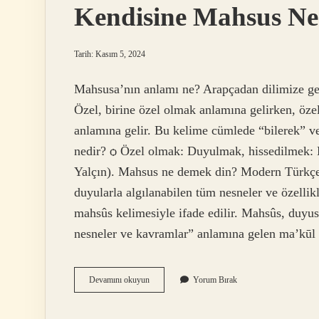
Kendisine Mahsus N
Tarih: Kasım 5, 2024
Mahsusa’nın anlamı ne? Arapçadan dilimize ge
Özel, birine özel olmak anlamına gelirken, özel,
anlamına gelir. Bu kelime cümlede “bilerek” v
nedir? ѻ Özel olmak: Duyulmak, hissedilmek: Bü
Yalçın). Mahsus ne demek din? Modern Türkçe
duyularla algılanabilen tüm nesneler ve özellikl
mahsûs kelimesiyle ifade edilir. Mahsûs, duyusa
nesneler ve kavramlar” anlamına gelen ma’kūl 
Kendisine
Devamını okuyun
Yorum Bırak
Mahsus
Ne
Demek