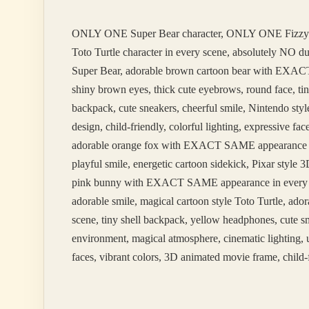
ONLY ONE Super Bear character, ONLY ONE Fizzy
Toto Turtle character in every scene, absolutely NO 
Super Bear, adorable brown cartoon bear with EXACT 
shiny brown eyes, thick cute eyebrows, round face, tin
backpack, cute sneakers, cheerful smile, Nintendo styl
design, child-friendly, colorful lighting, expressive 
adorable orange fox with EXACT SAME appearance in ev
playful smile, energetic cartoon sidekick, Pixar styl
pink bunny with EXACT SAME appearance in every scene
adorable smile, magical cartoon style Toto Turtle, 
scene, tiny shell backpack, yellow headphones, cute sm
environment, magical atmosphere, cinematic lighting, u
faces, vibrant colors, 3D animated movie frame, child-