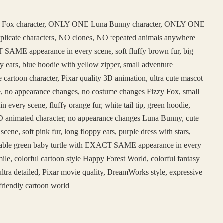
 Fox character, ONLY ONE Luna Bunny character, ONLY ONE
duplicate characters, NO clones, NO repeated animals anywhere
SAME appearance in every scene, soft fluffy brown fur, big
y ears, blue hoodie with yellow zipper, small adventure
e cartoon character, Pixar quality 3D animation, ultra cute mascot
face, no appearance changes, no costume changes Fizzy Fox, small
ery scene, fluffy orange fur, white tail tip, green hoodie,
e 3D animated character, no appearance changes Luna Bunny, cute
, soft pink fur, long floppy ears, purple dress with stars,
adorable green baby turtle with EXACT SAME appearance in every
ile, colorful cartoon style Happy Forest World, colorful fantasy
ltra detailed, Pixar movie quality, DreamWorks style, expressive
friendly cartoon world