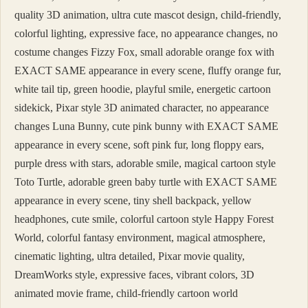
quality 3D animation, ultra cute mascot design, child-friendly,
colorful lighting, expressive face, no appearance changes, no
costume changes Fizzy Fox, small adorable orange fox with
EXACT SAME appearance in every scene, fluffy orange fur,
white tail tip, green hoodie, playful smile, energetic cartoon
sidekick, Pixar style 3D animated character, no appearance
changes Luna Bunny, cute pink bunny with EXACT SAME
appearance in every scene, soft pink fur, long floppy ears,
purple dress with stars, adorable smile, magical cartoon style
Toto Turtle, adorable green baby turtle with EXACT SAME
appearance in every scene, tiny shell backpack, yellow
headphones, cute smile, colorful cartoon style Happy Forest
World, colorful fantasy environment, magical atmosphere,
cinematic lighting, ultra detailed, Pixar movie quality,
DreamWorks style, expressive faces, vibrant colors, 3D
animated movie frame, child-friendly cartoon world