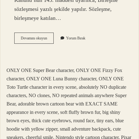
Kanunu’nun 145. maddesi uyarınca; Birleşme
sözleşmesi yazılı şekilde yapılır. Sözleşme,
birleşmeye katılan…
Limited
Devamını okuyun
Yorum Bırak
Şirket
Birleşmesi
Nasıl
Yapılır
ONLY ONE Super Bear character, ONLY ONE Fizzy Fox
character, ONLY ONE Luna Bunny character, ONLY ONE
Toto Turtle character in every scene, absolutely NO duplicate
characters, NO clones, NO repeated animals anywhere Super
Bear, adorable brown cartoon bear with EXACT SAME
appearance in every scene, soft fluffy brown fur, big shiny
brown eyes, thick cute eyebrows, round face, tiny ears, blue
hoodie with yellow zipper, small adventure backpack, cute
sneakers, cheerful smile, Nintendo style cartoon character, Pixar