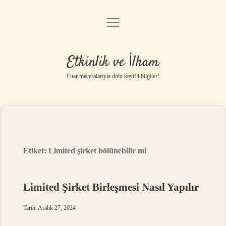
menüyü
Anasayfa
aç
Gizlilik Politikası
Etkinlik ve İlham
Yasal Uyarı
Fuar maceralarıyla dolu keyifli bilgiler!
Hakkımızda
Etiket:
Limited şirket bölünebilir mi
Limited Şirket Birleşmesi Nasıl Yapılır
Tarih: Aralık 27, 2024