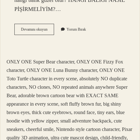
hangi balık güzel olur? HANGİ BALIĞI NASIL
PİŞİRMELİYİM?…
Hangi
Devamını okuyun
Yorum Bırak
Balık
Buğulama
Olur
ONLY ONE Super Bear character, ONLY ONE Fizzy Fox
character, ONLY ONE Luna Bunny character, ONLY ONE
Toto Turtle character in every scene, absolutely NO duplicate
characters, NO clones, NO repeated animals anywhere Super
Bear, adorable brown cartoon bear with EXACT SAME
appearance in every scene, soft fluffy brown fur, big shiny
brown eyes, thick cute eyebrows, round face, tiny ears, blue
hoodie with yellow zipper, small adventure backpack, cute
sneakers, cheerful smile, Nintendo style cartoon character, Pixar
quality 3D animation, ultra cute mascot design, child-friendly,