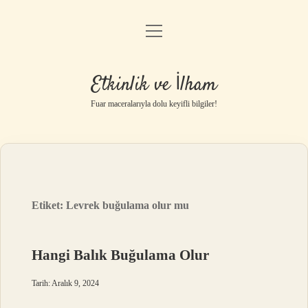
menüyü
Anasayfa
aç
Gizlilik Politikası
Etkinlik ve İlham
Yasal Uyarı
Fuar maceralarıyla dolu keyifli bilgiler!
Hakkımızda
Etiket:
Levrek buğulama olur mu
Hangi Balık Buğulama Olur
Tarih: Aralık 9, 2024