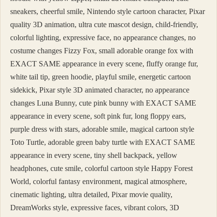
sneakers, cheerful smile, Nintendo style cartoon character, Pixar
quality 3D animation, ultra cute mascot design, child-friendly,
colorful lighting, expressive face, no appearance changes, no
costume changes Fizzy Fox, small adorable orange fox with
EXACT SAME appearance in every scene, fluffy orange fur,
white tail tip, green hoodie, playful smile, energetic cartoon
sidekick, Pixar style 3D animated character, no appearance
changes Luna Bunny, cute pink bunny with EXACT SAME
appearance in every scene, soft pink fur, long floppy ears,
purple dress with stars, adorable smile, magical cartoon style
Toto Turtle, adorable green baby turtle with EXACT SAME
appearance in every scene, tiny shell backpack, yellow
headphones, cute smile, colorful cartoon style Happy Forest
World, colorful fantasy environment, magical atmosphere,
cinematic lighting, ultra detailed, Pixar movie quality,
DreamWorks style, expressive faces, vibrant colors, 3D