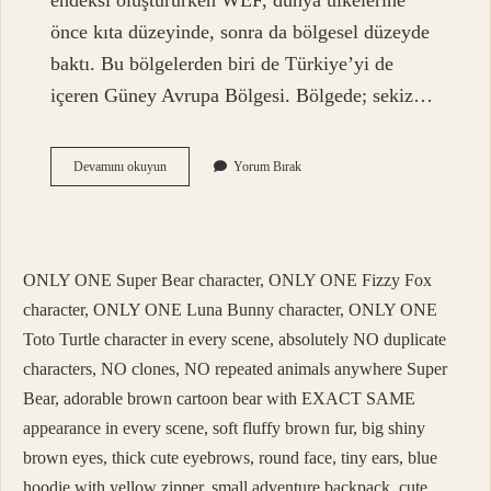
endeksi oluştururken WEF, dünya ülkelerine
önce kıta düzeyinde, sonra da bölgesel düzeyde
baktı. Bu bölgelerden biri de Türkiye’yi de
içeren Güney Avrupa Bölgesi. Bölgede; sekiz…
Kuzey
Devamını okuyun
Yorum Bırak
Avrupa
Ülkeleri
Hangisi
ONLY ONE Super Bear character, ONLY ONE Fizzy Fox
character, ONLY ONE Luna Bunny character, ONLY ONE
Toto Turtle character in every scene, absolutely NO duplicate
characters, NO clones, NO repeated animals anywhere Super
Bear, adorable brown cartoon bear with EXACT SAME
appearance in every scene, soft fluffy brown fur, big shiny
brown eyes, thick cute eyebrows, round face, tiny ears, blue
hoodie with yellow zipper, small adventure backpack, cute