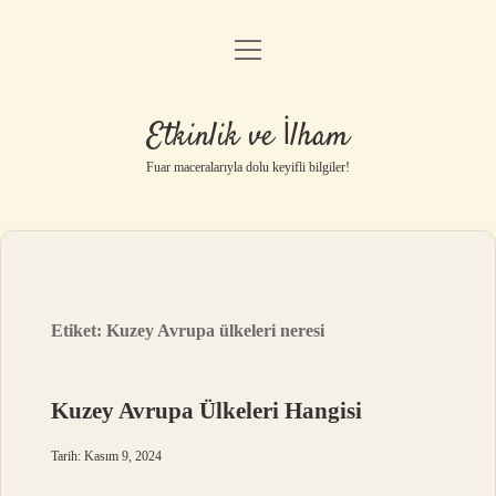
menüyü
Anasayfa
aç
Gizlilik Politikası
Etkinlik ve İlham
Yasal Uyarı
Fuar maceralarıyla dolu keyifli bilgiler!
Hakkımızda
Etiket:
Kuzey Avrupa ülkeleri neresi
Kuzey Avrupa Ülkeleri Hangisi
Tarih: Kasım 9, 2024