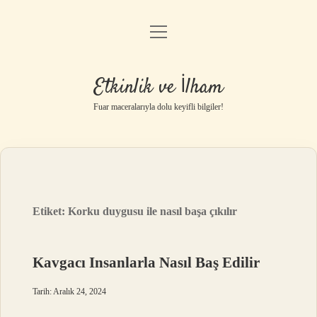
menüyü
Anasayfa
aç
Gizlilik Politikası
Etkinlik ve İlham
Yasal Uyarı
Fuar maceralarıyla dolu keyifli bilgiler!
Hakkımızda
Etiket:
Korku duygusu ile nasıl başa çıkılır
Kavgacı Insanlarla Nasıl Baş Edilir
Tarih: Aralık 24, 2024