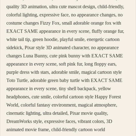
quality 3D animation, ultra cute mascot design, child-friendly,
colorful lighting, expressive face, no appearance changes, no
costume changes Fizzy Fox, small adorable orange fox with
EXACT SAME appearance in every scene, fluffy orange fur,
white tail tip, green hoodie, playful smile, energetic cartoon
sidekick, Pixar style 3D animated character, no appearance
changes Luna Bunny, cute pink bunny with EXACT SAME
appearance in every scene, soft pink fur, long floppy ears,
purple dress with stars, adorable smile, magical cartoon style
Toto Turtle, adorable green baby turtle with EXACT SAME
appearance in every scene, tiny shell backpack, yellow
headphones, cute smile, colorful cartoon style Happy Forest
World, colorful fantasy environment, magical atmosphere,
cinematic lighting, ultra detailed, Pixar movie quality,
DreamWorks style, expressive faces, vibrant colors, 3D
animated movie frame, child-friendly cartoon world