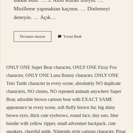
dikkat edin. … 3. Altın Kuralı izleyin. …
Misilleme yapmaktan kaçının. … Dinlemeyi
deneyin. … Açık…
Kavgacı
Devamını okuyun
Yorum Bırak
Insanlarla
Nasıl
Baş
Edilir
ONLY ONE Super Bear character, ONLY ONE Fizzy Fox
character, ONLY ONE Luna Bunny character, ONLY ONE
Toto Turtle character in every scene, absolutely NO duplicate
characters, NO clones, NO repeated animals anywhere Super
Bear, adorable brown cartoon bear with EXACT SAME
appearance in every scene, soft fluffy brown fur, big shiny
brown eyes, thick cute eyebrows, round face, tiny ears, blue
hoodie with yellow zipper, small adventure backpack, cute
sneakers, cheerful smile, Nintendo style cartoon character, Pixar