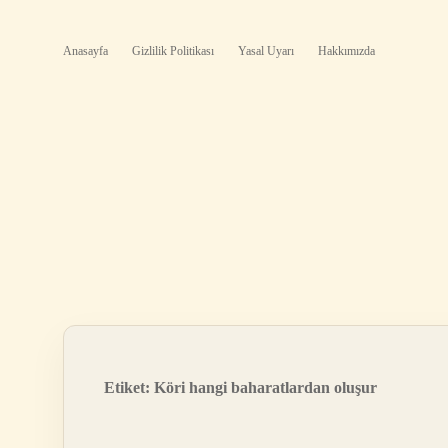
Anasayfa
Gizlilik Politikası
Yasal Uyarı
Hakkımızda
Etiket:
Köri hangi baharatlardan oluşur