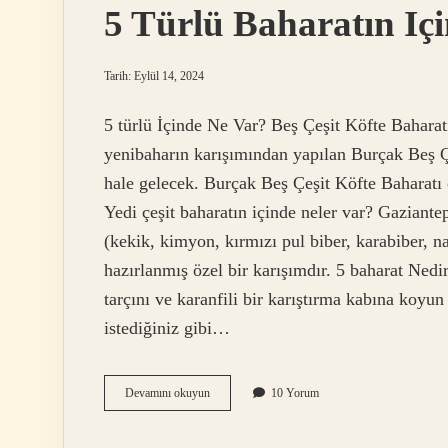
5 Türlü Baharatın Iç
Tarih: Eylül 14, 2024
5 türlü İçinde Ne Var? Beş Çeşit Köfte Baharat
yenibaharın karışımından yapılan Burçak Beş Çe
hale gelecek. Burçak Beş Çeşit Köfte Baharatı öz
Yedi çeşit baharatın içinde neler var? Gaziantep
(kekik, kimyon, kırmızı pul biber, karabiber, n
hazırlanmış özel bir karışımdır. 5 baharat Nedi
tarçını ve karanfili bir karıştırma kabına koyu
istediğiniz gibi…
5
Devamını okuyun
10 Yorum
Türlü
Baharatın
Içinde