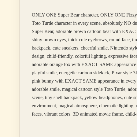
Hangi
Baharatlar
ONLY ONE Super Bear character, ONLY ONE Fizzy
Var
Toto Turtle character in every scene, absolutely NO 
Super Bear, adorable brown cartoon bear with EXACT 
shiny brown eyes, thick cute eyebrows, round face, tin
backpack, cute sneakers, cheerful smile, Nintendo styl
design, child-friendly, colorful lighting, expressive 
adorable orange fox with EXACT SAME appearance in ev
playful smile, energetic cartoon sidekick, Pixar styl
pink bunny with EXACT SAME appearance in every scene
adorable smile, magical cartoon style Toto Turtle, 
scene, tiny shell backpack, yellow headphones, cute sm
environment, magical atmosphere, cinematic lighting, u
faces, vibrant colors, 3D animated movie frame, child-