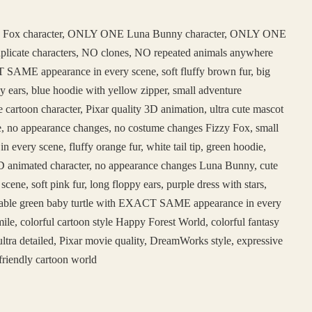
 Fox character, ONLY ONE Luna Bunny character, ONLY ONE
duplicate characters, NO clones, NO repeated animals anywhere
SAME appearance in every scene, soft fluffy brown fur, big
y ears, blue hoodie with yellow zipper, small adventure
e cartoon character, Pixar quality 3D animation, ultra cute mascot
face, no appearance changes, no costume changes Fizzy Fox, small
ery scene, fluffy orange fur, white tail tip, green hoodie,
e 3D animated character, no appearance changes Luna Bunny, cute
, soft pink fur, long floppy ears, purple dress with stars,
adorable green baby turtle with EXACT SAME appearance in every
ile, colorful cartoon style Happy Forest World, colorful fantasy
ltra detailed, Pixar movie quality, DreamWorks style, expressive
friendly cartoon world