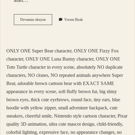
alan…
Alkim
Devamını okuyun
Yorum Bırak
Kağıt
Genel
Müdür
ONLY ONE Super Bear character, ONLY ONE Fizzy Fox
character, ONLY ONE Luna Bunny character, ONLY ONE
Toto Turtle character in every scene, absolutely NO duplicate
characters, NO clones, NO repeated animals anywhere Super
Bear, adorable brown cartoon bear with EXACT SAME
appearance in every scene, soft fluffy brown fur, big shiny
brown eyes, thick cute eyebrows, round face, tiny ears, blue
hoodie with yellow zipper, small adventure backpack, cute
sneakers, cheerful smile, Nintendo style cartoon character, Pixar
quality 3D animation, ultra cute mascot design, child-friendly,
colorful lighting, expressive face, no appearance changes, no