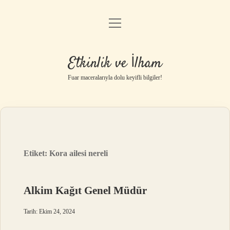
menüyü
Anasayfa
aç
Gizlilik Politikası
Etkinlik ve İlham
Yasal Uyarı
Fuar maceralarıyla dolu keyifli bilgiler!
Hakkımızda
Etiket:
Kora ailesi nereli
Alkim Kağıt Genel Müdür
Tarih: Ekim 24, 2024