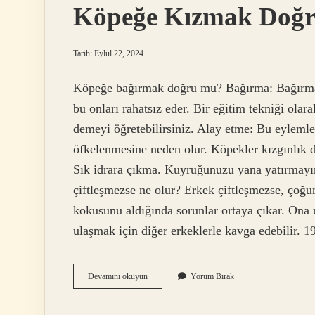
Köpeğe Kızmak Doğ
Tarih: Eylül 22, 2024
Köpeğe bağırmak doğru mu? Bağırma: Bağırma, 
bu onları rahatsız eder. Bir eğitim tekniği olar
demeyi öğretebilirsiniz. Alay etme: Bu eylemle
öfkelenmesine neden olur. Köpekler kızgınlık d
Sık idrara çıkma. Kuyruğunuzu yana yatırmayın
çiftleşmezse ne olur? Erkek çiftleşmezse, çoğunl
kokusunu aldığında sorunlar ortaya çıkar. Ona 
ulaşmak için diğer erkeklerle kavga edebilir
Köpeğe
Devamını okuyun
Yorum Bırak
Kızmak
Doğru
Mu