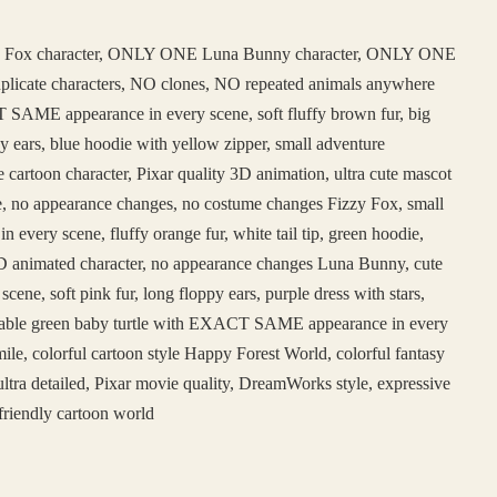
 Fox character, ONLY ONE Luna Bunny character, ONLY ONE
duplicate characters, NO clones, NO repeated animals anywhere
SAME appearance in every scene, soft fluffy brown fur, big
y ears, blue hoodie with yellow zipper, small adventure
e cartoon character, Pixar quality 3D animation, ultra cute mascot
face, no appearance changes, no costume changes Fizzy Fox, small
ery scene, fluffy orange fur, white tail tip, green hoodie,
e 3D animated character, no appearance changes Luna Bunny, cute
, soft pink fur, long floppy ears, purple dress with stars,
adorable green baby turtle with EXACT SAME appearance in every
ile, colorful cartoon style Happy Forest World, colorful fantasy
ltra detailed, Pixar movie quality, DreamWorks style, expressive
friendly cartoon world