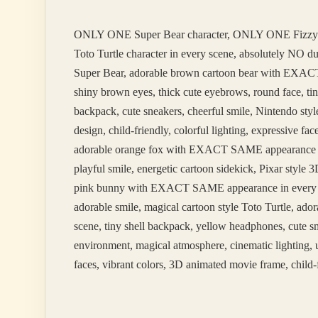
ONLY ONE Super Bear character, ONLY ONE Fizzy
Toto Turtle character in every scene, absolutely NO 
Super Bear, adorable brown cartoon bear with EXACT 
shiny brown eyes, thick cute eyebrows, round face, tin
backpack, cute sneakers, cheerful smile, Nintendo styl
design, child-friendly, colorful lighting, expressive 
adorable orange fox with EXACT SAME appearance in ev
playful smile, energetic cartoon sidekick, Pixar styl
pink bunny with EXACT SAME appearance in every scene
adorable smile, magical cartoon style Toto Turtle, 
scene, tiny shell backpack, yellow headphones, cute sm
environment, magical atmosphere, cinematic lighting, u
faces, vibrant colors, 3D animated movie frame, child-