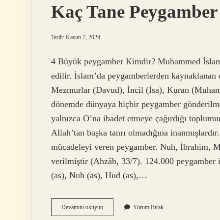
Kaç Tane Peygamber 
Tarih: Kasım 7, 2024
4 Büyük peygamber Kimdir? Muhammed İslam’
edilir. İslam’da peygamberlerden kaynaklanan d
Mezmurlar (Davud), İncil (İsa), Kuran (Muha
dönemde dünyaya hiçbir peygamber gönderilm
yalnızca O’na ibadet etmeye çağırdığı toplumun 
Allah’tan başka tanrı olmadığına inanmışlardır
mücadeleyi veren peygamber. Nuh, İbrahim, 
verilmiştir (Ahzâb, 33/7). 124.000 peygamber i
(as), Nuh (as), Hud (as),…
Kaç
Devamını okuyun
Yorum Bırak
Tane