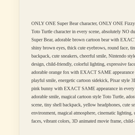
Peygamber
Vardır
ONLY ONE Super Bear character, ONLY ONE Fizzy
Toto Turtle character in every scene, absolutely NO 
Super Bear, adorable brown cartoon bear with EXACT 
shiny brown eyes, thick cute eyebrows, round face, tin
backpack, cute sneakers, cheerful smile, Nintendo styl
design, child-friendly, colorful lighting, expressive 
adorable orange fox with EXACT SAME appearance in ev
playful smile, energetic cartoon sidekick, Pixar styl
pink bunny with EXACT SAME appearance in every scene
adorable smile, magical cartoon style Toto Turtle, 
scene, tiny shell backpack, yellow headphones, cute sm
environment, magical atmosphere, cinematic lighting, u
faces, vibrant colors, 3D animated movie frame, child-