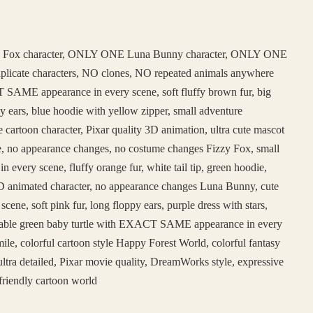
 Fox character, ONLY ONE Luna Bunny character, ONLY ONE
duplicate characters, NO clones, NO repeated animals anywhere
SAME appearance in every scene, soft fluffy brown fur, big
y ears, blue hoodie with yellow zipper, small adventure
e cartoon character, Pixar quality 3D animation, ultra cute mascot
face, no appearance changes, no costume changes Fizzy Fox, small
ery scene, fluffy orange fur, white tail tip, green hoodie,
e 3D animated character, no appearance changes Luna Bunny, cute
, soft pink fur, long floppy ears, purple dress with stars,
adorable green baby turtle with EXACT SAME appearance in every
ile, colorful cartoon style Happy Forest World, colorful fantasy
ltra detailed, Pixar movie quality, DreamWorks style, expressive
friendly cartoon world