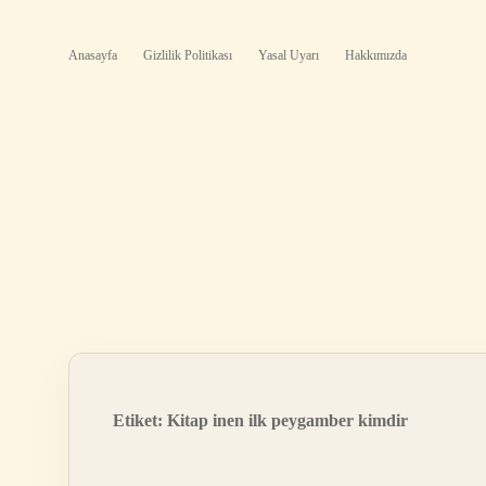
Anasayfa
Gizlilik Politikası
Yasal Uyarı
Hakkımızda
Etiket:
Kitap inen ilk peygamber kimdir