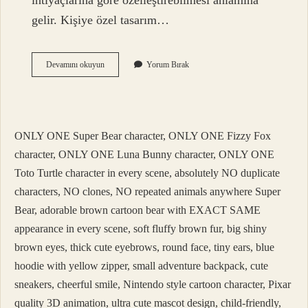
ihtiyaçlarına göre özelleştirebilmesi anlamına
gelir. Kişiye özel tasarım…
Kişiye
Devamını okuyun
Yorum Bırak
Özel
Olma
Ne
Demek
ONLY ONE Super Bear character, ONLY ONE Fizzy Fox
character, ONLY ONE Luna Bunny character, ONLY ONE
Toto Turtle character in every scene, absolutely NO duplicate
characters, NO clones, NO repeated animals anywhere Super
Bear, adorable brown cartoon bear with EXACT SAME
appearance in every scene, soft fluffy brown fur, big shiny
brown eyes, thick cute eyebrows, round face, tiny ears, blue
hoodie with yellow zipper, small adventure backpack, cute
sneakers, cheerful smile, Nintendo style cartoon character, Pixar
quality 3D animation, ultra cute mascot design, child-friendly,