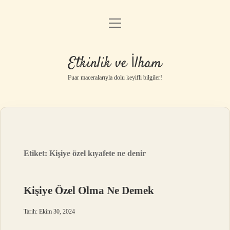
menüyü
Anasayfa
aç
Gizlilik Politikası
Etkinlik ve İlham
Yasal Uyarı
Fuar maceralarıyla dolu keyifli bilgiler!
Hakkımızda
Etiket:
Kişiye özel kıyafete ne denir
Kişiye Özel Olma Ne Demek
Tarih: Ekim 30, 2024