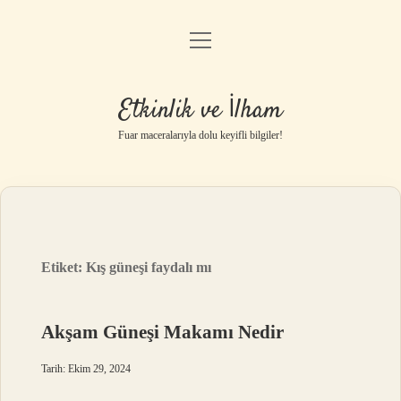
menüyü
Anasayfa
aç
Gizlilik Politikası
Etkinlik ve İlham
Yasal Uyarı
Fuar maceralarıyla dolu keyifli bilgiler!
Hakkımızda
Etiket:
Kış güneşi faydalı mı
Akşam Güneşi Makamı Nedir
Tarih: Ekim 29, 2024