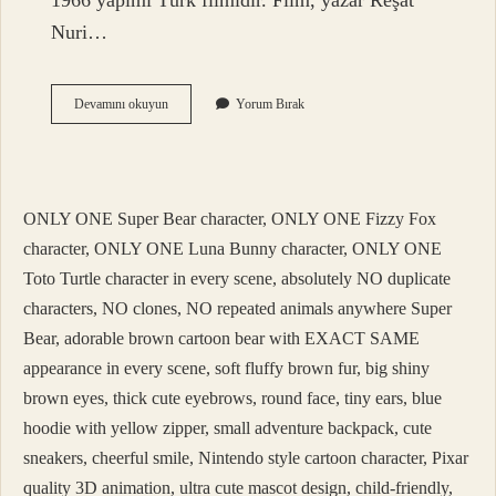
1966 yapımı Türk filmidir. Film, yazar Reşat
Nuri…
Akşam
Devamını okuyun
Yorum Bırak
Güneşi
Makamı
Nedir
ONLY ONE Super Bear character, ONLY ONE Fizzy Fox
character, ONLY ONE Luna Bunny character, ONLY ONE
Toto Turtle character in every scene, absolutely NO duplicate
characters, NO clones, NO repeated animals anywhere Super
Bear, adorable brown cartoon bear with EXACT SAME
appearance in every scene, soft fluffy brown fur, big shiny
brown eyes, thick cute eyebrows, round face, tiny ears, blue
hoodie with yellow zipper, small adventure backpack, cute
sneakers, cheerful smile, Nintendo style cartoon character, Pixar
quality 3D animation, ultra cute mascot design, child-friendly,