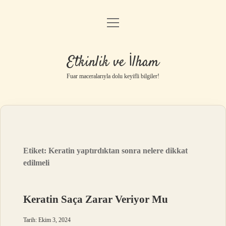
menüyü
Anasayfa
aç
Gizlilik Politikası
Etkinlik ve İlham
Yasal Uyarı
Fuar maceralarıyla dolu keyifli bilgiler!
Hakkımızda
Etiket:
Keratin yaptırdıktan sonra nelere dikkat
edilmeli
Keratin Saça Zarar Veriyor Mu
Tarih: Ekim 3, 2024