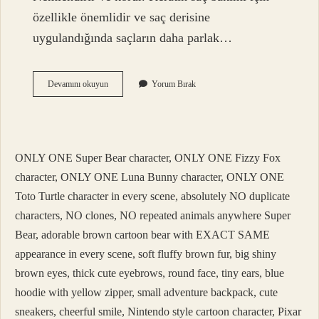
özellikle önemlidir ve saç derisine
uygulandığında saçların daha parlak…
Keratin
Devamını okuyun
Yorum Bırak
Saça
Zarar
Veriyor
Mu
ONLY ONE Super Bear character, ONLY ONE Fizzy Fox
character, ONLY ONE Luna Bunny character, ONLY ONE
Toto Turtle character in every scene, absolutely NO duplicate
characters, NO clones, NO repeated animals anywhere Super
Bear, adorable brown cartoon bear with EXACT SAME
appearance in every scene, soft fluffy brown fur, big shiny
brown eyes, thick cute eyebrows, round face, tiny ears, blue
hoodie with yellow zipper, small adventure backpack, cute
sneakers, cheerful smile, Nintendo style cartoon character, Pixar