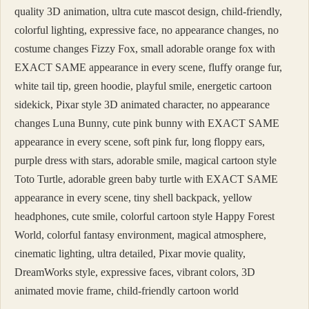
quality 3D animation, ultra cute mascot design, child-friendly,
colorful lighting, expressive face, no appearance changes, no
costume changes Fizzy Fox, small adorable orange fox with
EXACT SAME appearance in every scene, fluffy orange fur,
white tail tip, green hoodie, playful smile, energetic cartoon
sidekick, Pixar style 3D animated character, no appearance
changes Luna Bunny, cute pink bunny with EXACT SAME
appearance in every scene, soft pink fur, long floppy ears,
purple dress with stars, adorable smile, magical cartoon style
Toto Turtle, adorable green baby turtle with EXACT SAME
appearance in every scene, tiny shell backpack, yellow
headphones, cute smile, colorful cartoon style Happy Forest
World, colorful fantasy environment, magical atmosphere,
cinematic lighting, ultra detailed, Pixar movie quality,
DreamWorks style, expressive faces, vibrant colors, 3D
animated movie frame, child-friendly cartoon world