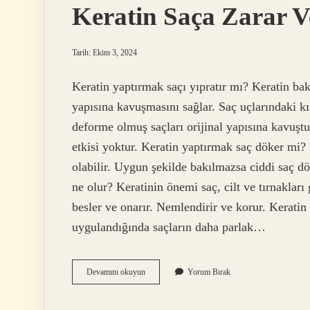
Keratin Saça Zarar 
Tarih: Ekim 3, 2024
Keratin yaptırmak saçı yıpratır mı? Keratin bak
yapısına kavuşmasını sağlar. Saç uçlarındaki kır
deforme olmuş saçları orijinal yapısına kavuşt
etkisi yoktur. Keratin yaptırmak saç döker mi? 
olabilir. Uygun şekilde bakılmazsa ciddi saç d
ne olur? Keratinin önemi saç, cilt ve tırnakları 
besler ve onarır. Nemlendirir ve korur. Keratin 
uygulandığında saçların daha parlak…
Keratin
Devamını okuyun
Yorum Bırak
Saça
Zarar
Veriyor