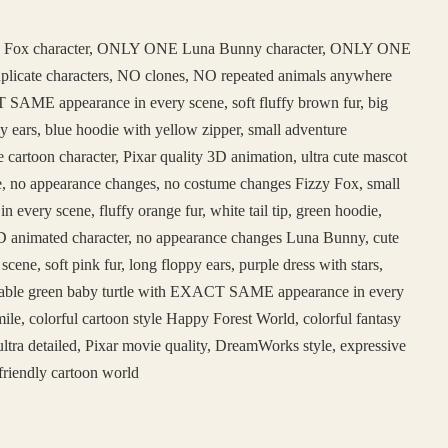
 Fox character, ONLY ONE Luna Bunny character, ONLY ONE
duplicate characters, NO clones, NO repeated animals anywhere
SAME appearance in every scene, soft fluffy brown fur, big
y ears, blue hoodie with yellow zipper, small adventure
e cartoon character, Pixar quality 3D animation, ultra cute mascot
face, no appearance changes, no costume changes Fizzy Fox, small
ery scene, fluffy orange fur, white tail tip, green hoodie,
e 3D animated character, no appearance changes Luna Bunny, cute
, soft pink fur, long floppy ears, purple dress with stars,
adorable green baby turtle with EXACT SAME appearance in every
ile, colorful cartoon style Happy Forest World, colorful fantasy
ltra detailed, Pixar movie quality, DreamWorks style, expressive
friendly cartoon world