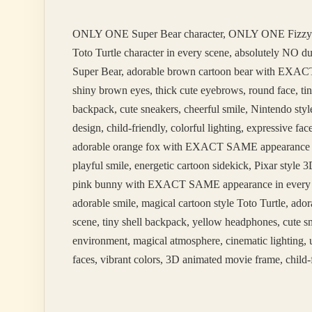
Mu
ONLY ONE Super Bear character, ONLY ONE Fizzy
Toto Turtle character in every scene, absolutely NO 
Super Bear, adorable brown cartoon bear with EXACT 
shiny brown eyes, thick cute eyebrows, round face, tin
backpack, cute sneakers, cheerful smile, Nintendo styl
design, child-friendly, colorful lighting, expressive 
adorable orange fox with EXACT SAME appearance in ev
playful smile, energetic cartoon sidekick, Pixar styl
pink bunny with EXACT SAME appearance in every scene
adorable smile, magical cartoon style Toto Turtle, 
scene, tiny shell backpack, yellow headphones, cute sm
environment, magical atmosphere, cinematic lighting, u
faces, vibrant colors, 3D animated movie frame, child-