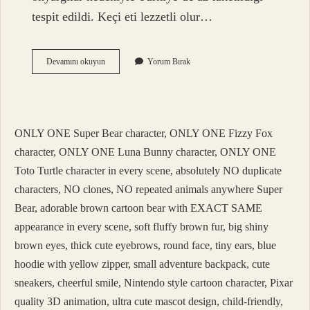
tespit edildi. Keçi eti lezzetli olur…
Keçi
Devamını okuyun
Yorum Bırak
Eti
Mi
Daha
Çok
Kokar
ONLY ONE Super Bear character, ONLY ONE Fizzy Fox
Koyun
Eti
character, ONLY ONE Luna Bunny character, ONLY ONE
Mi
Toto Turtle character in every scene, absolutely NO duplicate
characters, NO clones, NO repeated animals anywhere Super
Bear, adorable brown cartoon bear with EXACT SAME
appearance in every scene, soft fluffy brown fur, big shiny
brown eyes, thick cute eyebrows, round face, tiny ears, blue
hoodie with yellow zipper, small adventure backpack, cute
sneakers, cheerful smile, Nintendo style cartoon character, Pixar
quality 3D animation, ultra cute mascot design, child-friendly,