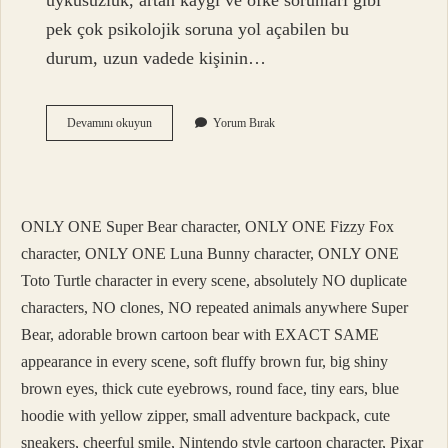
uykusuzluk, artan kaygı ve öfke sorunları gibi
pek çok psikolojik soruna yol açabilen bu
durum, uzun vadede kişinin…
Üzgünlük
Devamını okuyun
Yorum Bırak
Neye
Yol
Açar
ONLY ONE Super Bear character, ONLY ONE Fizzy Fox
character, ONLY ONE Luna Bunny character, ONLY ONE
Toto Turtle character in every scene, absolutely NO duplicate
characters, NO clones, NO repeated animals anywhere Super
Bear, adorable brown cartoon bear with EXACT SAME
appearance in every scene, soft fluffy brown fur, big shiny
brown eyes, thick cute eyebrows, round face, tiny ears, blue
hoodie with yellow zipper, small adventure backpack, cute
sneakers, cheerful smile, Nintendo style cartoon character, Pixar