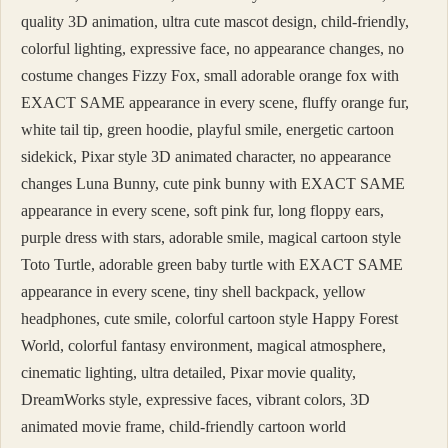
quality 3D animation, ultra cute mascot design, child-friendly,
colorful lighting, expressive face, no appearance changes, no
costume changes Fizzy Fox, small adorable orange fox with
EXACT SAME appearance in every scene, fluffy orange fur,
white tail tip, green hoodie, playful smile, energetic cartoon
sidekick, Pixar style 3D animated character, no appearance
changes Luna Bunny, cute pink bunny with EXACT SAME
appearance in every scene, soft pink fur, long floppy ears,
purple dress with stars, adorable smile, magical cartoon style
Toto Turtle, adorable green baby turtle with EXACT SAME
appearance in every scene, tiny shell backpack, yellow
headphones, cute smile, colorful cartoon style Happy Forest
World, colorful fantasy environment, magical atmosphere,
cinematic lighting, ultra detailed, Pixar movie quality,
DreamWorks style, expressive faces, vibrant colors, 3D
animated movie frame, child-friendly cartoon world