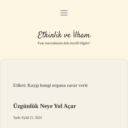
menüyü
Anasayfa
aç
Gizlilik Politikası
Etkinlik ve İlham
Yasal Uyarı
Fuar maceralarıyla dolu keyifli bilgiler!
Hakkımızda
Etiket:
Kaygı hangi organa zarar verir
Üzgünlük Neye Yol Açar
Tarih: Eylül 21, 2024