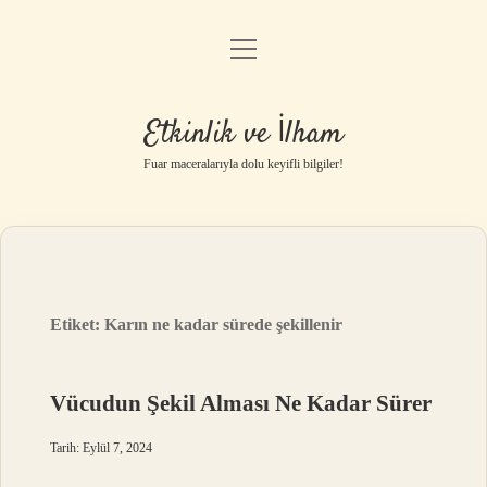
menüyü
Anasayfa
aç
Gizlilik Politikası
Etkinlik ve İlham
Yasal Uyarı
Fuar maceralarıyla dolu keyifli bilgiler!
Hakkımızda
Etiket:
Karın ne kadar sürede şekillenir
Vücudun Şekil Alması Ne Kadar Sürer
Tarih: Eylül 7, 2024