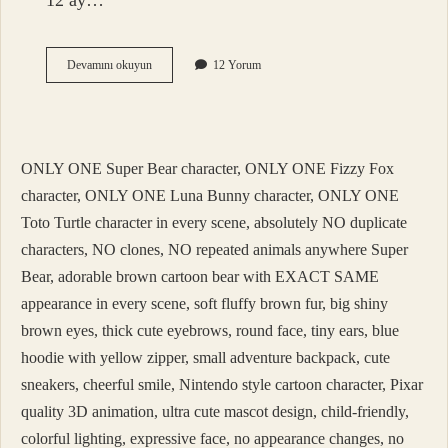
12 ay…
Vücudun
Devamını okuyun
12 Yorum
Şekil
Alması
Ne
Kadar
Sürer
ONLY ONE Super Bear character, ONLY ONE Fizzy Fox
character, ONLY ONE Luna Bunny character, ONLY ONE
Toto Turtle character in every scene, absolutely NO duplicate
characters, NO clones, NO repeated animals anywhere Super
Bear, adorable brown cartoon bear with EXACT SAME
appearance in every scene, soft fluffy brown fur, big shiny
brown eyes, thick cute eyebrows, round face, tiny ears, blue
hoodie with yellow zipper, small adventure backpack, cute
sneakers, cheerful smile, Nintendo style cartoon character, Pixar
quality 3D animation, ultra cute mascot design, child-friendly,
colorful lighting, expressive face, no appearance changes, no