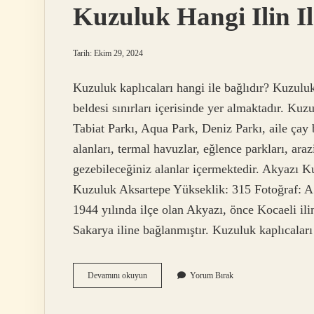
Kuzuluk Hangi Ilin Il
Tarih: Ekim 29, 2024
Kuzuluk kaplıcaları hangi ile bağlıdır? Kuzuluk
beldesi sınırları içerisinde yer almaktadır. Ku
Tabiat Parkı, Aqua Park, Deniz Parkı, aile çay b
alanları, termal havuzlar, eğlence parkları, arazi 
gezebileceğiniz alanlar içermektedir. Akyazı 
Kuzuluk Aksartepe Yükseklik: 315 Fotoğraf: A
1944 yılında ilçe olan Akyazı, önce Kocaeli il
Sakarya iline bağlanmıştır. Kuzuluk kaplıcalar
Kuzuluk
Devamını okuyun
Yorum Bırak
Hangi
Ilin
Ilçesi