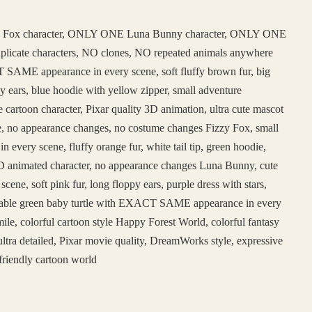
 Fox character, ONLY ONE Luna Bunny character, ONLY ONE
duplicate characters, NO clones, NO repeated animals anywhere
SAME appearance in every scene, soft fluffy brown fur, big
y ears, blue hoodie with yellow zipper, small adventure
e cartoon character, Pixar quality 3D animation, ultra cute mascot
face, no appearance changes, no costume changes Fizzy Fox, small
ery scene, fluffy orange fur, white tail tip, green hoodie,
e 3D animated character, no appearance changes Luna Bunny, cute
, soft pink fur, long floppy ears, purple dress with stars,
adorable green baby turtle with EXACT SAME appearance in every
ile, colorful cartoon style Happy Forest World, colorful fantasy
ltra detailed, Pixar movie quality, DreamWorks style, expressive
friendly cartoon world