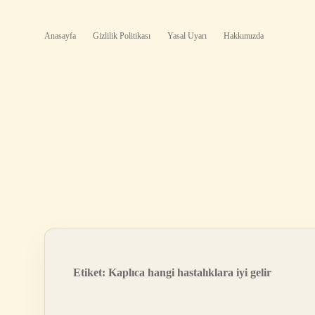
Anasayfa
Gizlilik Politikası
Yasal Uyarı
Hakkımızda
Etiket:
Kaplıca hangi hastalıklara iyi gelir