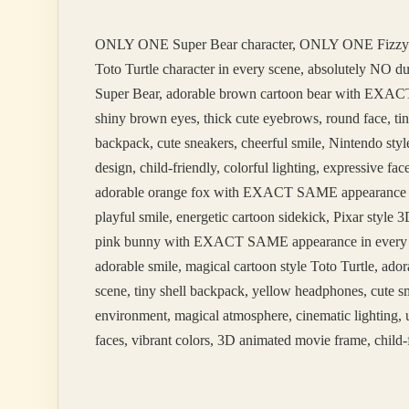
ONLY ONE Super Bear character, ONLY ONE Fizzy
Toto Turtle character in every scene, absolutely NO 
Super Bear, adorable brown cartoon bear with EXACT 
shiny brown eyes, thick cute eyebrows, round face, tin
backpack, cute sneakers, cheerful smile, Nintendo styl
design, child-friendly, colorful lighting, expressive 
adorable orange fox with EXACT SAME appearance in ev
playful smile, energetic cartoon sidekick, Pixar styl
pink bunny with EXACT SAME appearance in every scene
adorable smile, magical cartoon style Toto Turtle, 
scene, tiny shell backpack, yellow headphones, cute sm
environment, magical atmosphere, cinematic lighting, u
faces, vibrant colors, 3D animated movie frame, child-