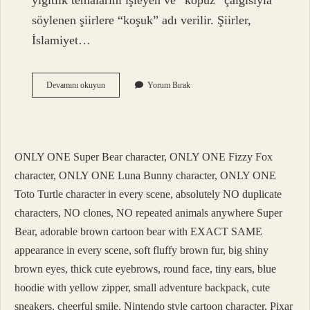
yiğitlik temalarını işleyen ve “kopuz” çalgısıyla
söylenen şiirlere “koşuk” adı verilir. Şiirler,
İslamiyet…
Sözlü
Devamını okuyun
Yorum Bırak
Edebiyat
Dönemi
Nedir
ONLY ONE Super Bear character, ONLY ONE Fizzy Fox
character, ONLY ONE Luna Bunny character, ONLY ONE
Toto Turtle character in every scene, absolutely NO duplicate
characters, NO clones, NO repeated animals anywhere Super
Bear, adorable brown cartoon bear with EXACT SAME
appearance in every scene, soft fluffy brown fur, big shiny
brown eyes, thick cute eyebrows, round face, tiny ears, blue
hoodie with yellow zipper, small adventure backpack, cute
sneakers, cheerful smile, Nintendo style cartoon character, Pixar