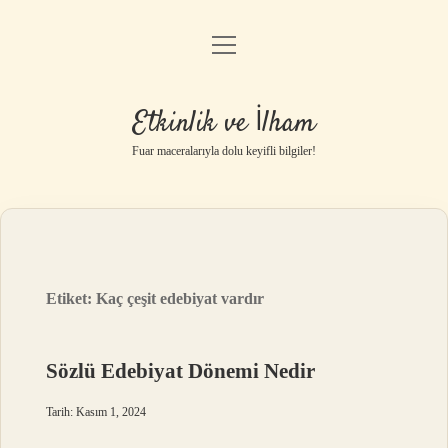
menüyü
Anasayfa
aç
Gizlilik Politikası
Etkinlik ve İlham
Yasal Uyarı
Fuar maceralarıyla dolu keyifli bilgiler!
Hakkımızda
Etiket:
Kaç çeşit edebiyat vardır
Sözlü Edebiyat Dönemi Nedir
Tarih: Kasım 1, 2024