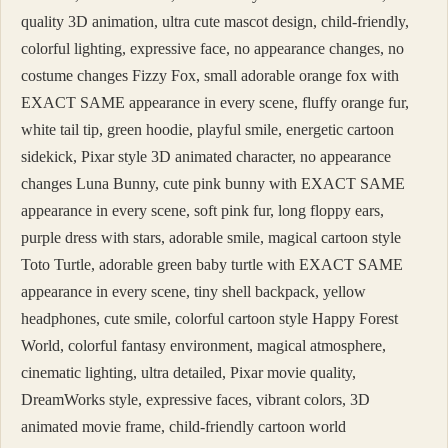
quality 3D animation, ultra cute mascot design, child-friendly,
colorful lighting, expressive face, no appearance changes, no
costume changes Fizzy Fox, small adorable orange fox with
EXACT SAME appearance in every scene, fluffy orange fur,
white tail tip, green hoodie, playful smile, energetic cartoon
sidekick, Pixar style 3D animated character, no appearance
changes Luna Bunny, cute pink bunny with EXACT SAME
appearance in every scene, soft pink fur, long floppy ears,
purple dress with stars, adorable smile, magical cartoon style
Toto Turtle, adorable green baby turtle with EXACT SAME
appearance in every scene, tiny shell backpack, yellow
headphones, cute smile, colorful cartoon style Happy Forest
World, colorful fantasy environment, magical atmosphere,
cinematic lighting, ultra detailed, Pixar movie quality,
DreamWorks style, expressive faces, vibrant colors, 3D
animated movie frame, child-friendly cartoon world