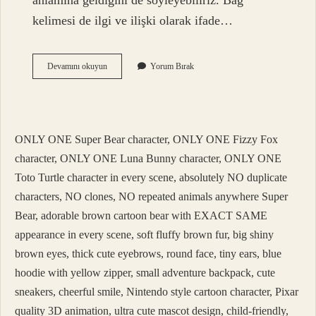
anlamına geldiğini de söyleyebiliriz. Bağ
kelimesi de ilgi ve ilişki olarak ifade…
Bağ
Devamını okuyun
Yorum Bırak
Nereye
Denir
ONLY ONE Super Bear character, ONLY ONE Fizzy Fox
character, ONLY ONE Luna Bunny character, ONLY ONE
Toto Turtle character in every scene, absolutely NO duplicate
characters, NO clones, NO repeated animals anywhere Super
Bear, adorable brown cartoon bear with EXACT SAME
appearance in every scene, soft fluffy brown fur, big shiny
brown eyes, thick cute eyebrows, round face, tiny ears, blue
hoodie with yellow zipper, small adventure backpack, cute
sneakers, cheerful smile, Nintendo style cartoon character, Pixar
quality 3D animation, ultra cute mascot design, child-friendly,