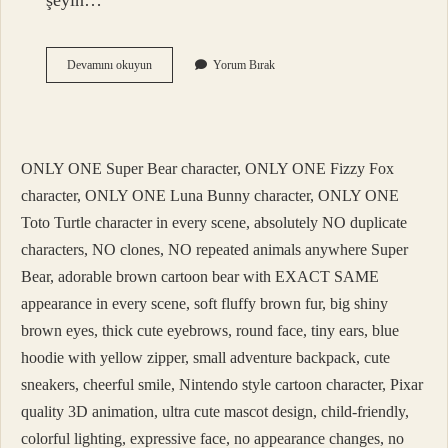
şeyin…
Oğan
Devamını okuyun
Yorum Bırak
Ne
Demek
Tdk
Sözlük
ONLY ONE Super Bear character, ONLY ONE Fizzy Fox
character, ONLY ONE Luna Bunny character, ONLY ONE
Toto Turtle character in every scene, absolutely NO duplicate
characters, NO clones, NO repeated animals anywhere Super
Bear, adorable brown cartoon bear with EXACT SAME
appearance in every scene, soft fluffy brown fur, big shiny
brown eyes, thick cute eyebrows, round face, tiny ears, blue
hoodie with yellow zipper, small adventure backpack, cute
sneakers, cheerful smile, Nintendo style cartoon character, Pixar
quality 3D animation, ultra cute mascot design, child-friendly,
colorful lighting, expressive face, no appearance changes, no