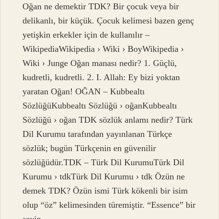
Oğan ne demektir TDK? Bir çocuk veya bir
delikanlı, bir küçük. Çocuk kelimesi bazen genç
yetişkin erkekler için de kullanılır –
WikipediaWikipedia › Wiki › BoyWikipedia ›
Wiki › Junge Oğan manası nedir? 1. Güçlü,
kudretli, kudretli. 2. I. Allah: Ey bizi yoktan
yaratan Oğan! OĞAN – Kubbealtı
SözlüğüKubbealtı Sözlüğü › oğanKubbealtı
Sözlüğü › oğan TDK sözlük anlamı nedir? Türk
Dil Kurumu tarafından yayınlanan Türkçe
sözlük; bugün Türkçenin en güvenilir
sözlüğüdür.TDK – Türk Dil KurumuTürk Dil
Kurumu › tdkTürk Dil Kurumu › tdk Özün ne
demek TDK? Özün ismi Türk kökenli bir isim
olup “öz” kelimesinden türemiştir. “Essence” bir