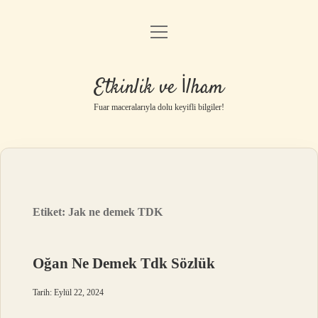
menüyü
Anasayfa
aç
Gizlilik Politikası
Etkinlik ve İlham
Yasal Uyarı
Fuar maceralarıyla dolu keyifli bilgiler!
Hakkımızda
Etiket:
Jak ne demek TDK
Oğan Ne Demek Tdk Sözlük
Tarih: Eylül 22, 2024