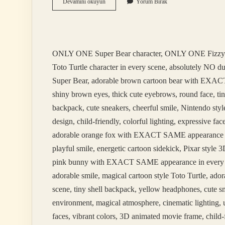
Isviçre
Devamını okuyun
Yorum Bırak
Ne
Zaman
Ab
Üyesi
Oldu
ONLY ONE Super Bear character, ONLY ONE Fizzy
Toto Turtle character in every scene, absolutely NO 
Super Bear, adorable brown cartoon bear with EXACT 
shiny brown eyes, thick cute eyebrows, round face, tin
backpack, cute sneakers, cheerful smile, Nintendo styl
design, child-friendly, colorful lighting, expressive 
adorable orange fox with EXACT SAME appearance in ev
playful smile, energetic cartoon sidekick, Pixar styl
pink bunny with EXACT SAME appearance in every scene
adorable smile, magical cartoon style Toto Turtle, 
scene, tiny shell backpack, yellow headphones, cute sm
environment, magical atmosphere, cinematic lighting, u
faces, vibrant colors, 3D animated movie frame, child-