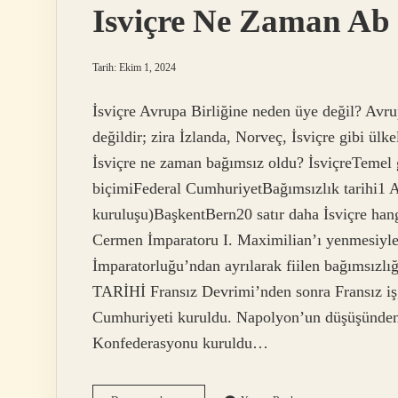
Isviçre Ne Zaman Ab
Tarih: Ekim 1, 2024
İsviçre Avrupa Birliğine neden üye değil? Avrupa
değildir; zira İzlanda, Norveç, İsviçre gibi ülke
İsviçre ne zaman bağımsız oldu? İsviçreTeme
biçimiFederal CumhuriyetBağımsızlık tarihi1
kuruluşu)BaşkentBern20 satır daha İsviçre hang
Cermen İmparatoru I. Maximilian’ı yenmesiyle
İmparatorluğu’ndan ayrılarak fiilen bağımsızlı
TARİHİ Fransız Devrimi’nden sonra Fransız işg
Cumhuriyeti kuruldu. Napolyon’un düşüşünden
Konfederasyonu kuruldu…