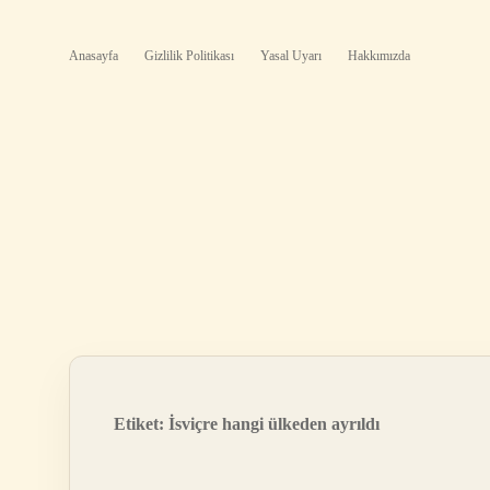
Anasayfa
Gizlilik Politikası
Yasal Uyarı
Hakkımızda
Etiket:
İsviçre hangi ülkeden ayrıldı