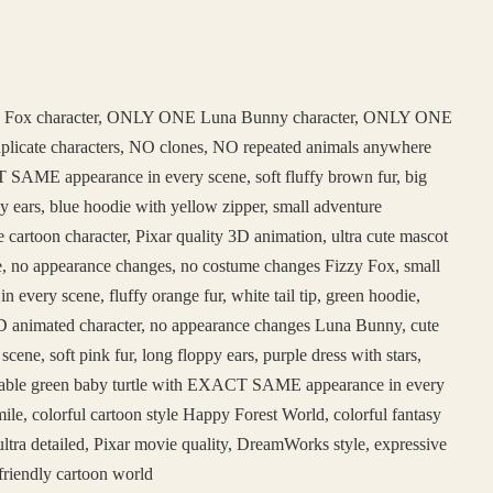
 Fox character, ONLY ONE Luna Bunny character, ONLY ONE
duplicate characters, NO clones, NO repeated animals anywhere
SAME appearance in every scene, soft fluffy brown fur, big
y ears, blue hoodie with yellow zipper, small adventure
e cartoon character, Pixar quality 3D animation, ultra cute mascot
face, no appearance changes, no costume changes Fizzy Fox, small
ery scene, fluffy orange fur, white tail tip, green hoodie,
e 3D animated character, no appearance changes Luna Bunny, cute
, soft pink fur, long floppy ears, purple dress with stars,
adorable green baby turtle with EXACT SAME appearance in every
ile, colorful cartoon style Happy Forest World, colorful fantasy
ltra detailed, Pixar movie quality, DreamWorks style, expressive
friendly cartoon world