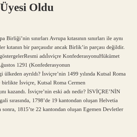
 Üyesi Oldu
 Birliği’nin sınırları Avrupa kıtasının sınırları ile aynı
ler kıtanın bir parçasıdır ancak Birlik’in parçası değildir.
l göstergelerResmi adıİsviçre KonfederasyonuHükümet
 Ağustos 1291 (Konfederasyonun
i ülkeden ayrıldı? İsviçre’nin 1499 yılında Kutsal Roma
 birlikte İsviçre, Kutsal Roma Cermen
ğını kazandı. İsviçre’nin eski adı nedir? İSVİÇRE’NİN
ali sırasında, 1798’de 19 kantondan oluşan Helvetia
 sonra, 1815’te 22 kantondan oluşan Egemen Devletler